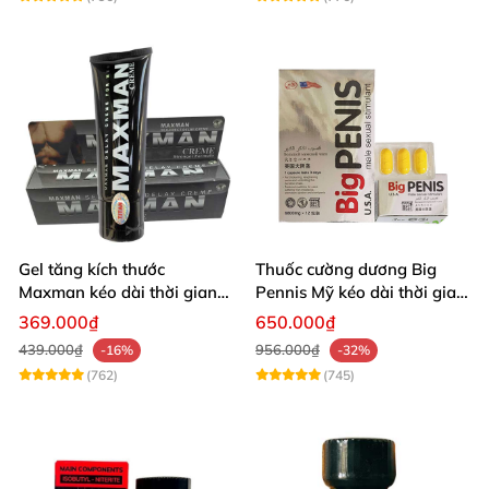
Gel tăng kích thước
Thuốc cường dương Big
Maxman kéo dài thời gian
Pennis Mỹ kéo dài thời gian
quan hệ nhập Mỹ
hiệu quả
369.000₫
650.000₫
439.000₫
956.000₫
-16%
-32%
(762)
(745)