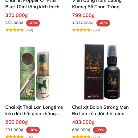
Chai hít Popper C4 Plus
Viên Uống Nam Cường
Blue 10ml tăng kích thích
Khang Bổ Thận Tráng
quan hệ mạnh mẽ
Dương Kéo Dài Thời Gian
320.000₫
799.000₫
Quan Hệ
552.000₫
1.332.000₫
-42%
-40%
(844)
(798)
Chai xịt Thái Lan Longtime
Chai xịt Balan Strong Men
kéo dài thời gian chống
Ba Lan kéo dài thời gian
xuất tinh sớm
quan hệ
250.000₫
483.000₫
391.000₫
680.000₫
-36%
-29%
(796)
(776)