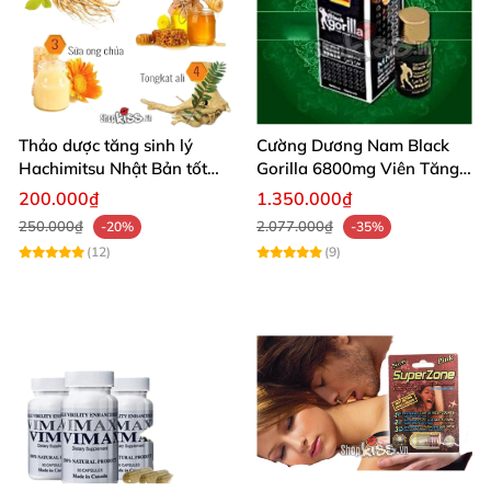
Thảo dược tăng sinh lý
Cường Dương Nam Black
Hachimitsu Nhật Bản tốt
Gorilla 6800mg Viên Tăng
cho cường dương nam
Cường Sinh Lý Nam
200.000₫
1.350.000₫
250.000₫
2.077.000₫
-20%
-35%
(12)
(9)