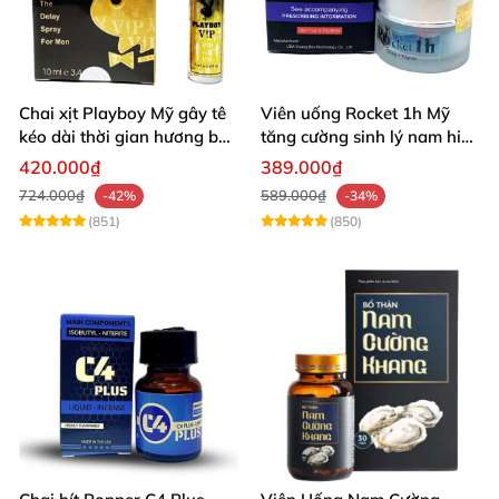
Chai xịt Playboy Mỹ gây tê
Viên uống Rocket 1h Mỹ
kéo dài thời gian hương bạc
tăng cường sinh lý nam hiệu
hà
quả
420.000₫
389.000₫
724.000₫
589.000₫
-42%
-34%
(851)
(850)