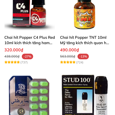
Chai hít Popper C4 Plus Red
Chai hít Popper TNT 10ml
10ml kích thích tăng ham
Mỹ tăng kích thích quan hệ
muốn
sảng khoái
320.000₫
490.000₫
438.000₫
563.000₫
-27%
-13%
(737)
(724)