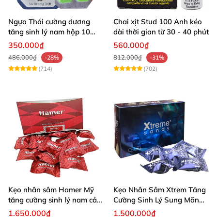
Ngựa Thái cường dương
Chai xịt Stud 100 Anh kéo
tăng sinh lý nam hộp 10
dài thời gian từ 30 - 40 phút
viên cao cấp chuẩn Thái
350.000₫
560.000₫
486.000₫
812.000₫
-28%
-31%
(714)
(702)
Kẹo nhân sâm Hamer Mỹ
Kẹo Nhân Sâm Xtrem Tăng
tăng cường sinh lý nam cải
Cường Sinh Lý Sung Mãn
thiện sức khỏe
Khi Lâm Trận
1.650.000₫
1.500.000₫