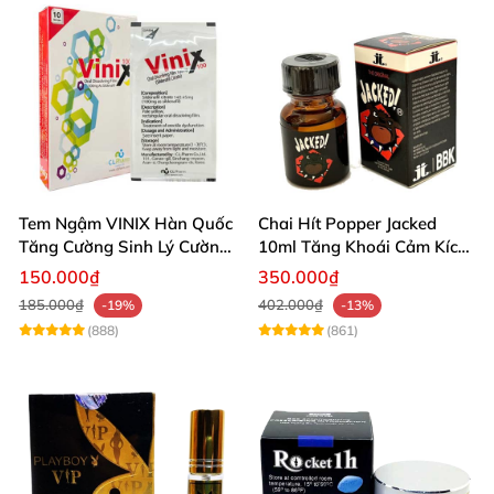
Tem Ngậm VINIX Hàn Quốc
Chai Hít Popper Jacked
Tăng Cường Sinh Lý Cường
10ml Tăng Khoái Cảm Kích
Dương
Thích Mạnh
150.000₫
350.000₫
185.000₫
402.000₫
-19%
-13%
(888)
(861)