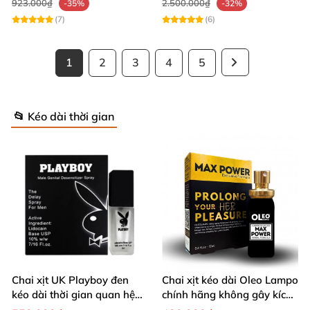
923.000₫
2.500.000₫
-35%
-32%
(7)
(6)
1
2
3
4
5
📂 Kéo dài thời gian
Chai xịt UK Playboy đen
Chai xịt kéo dài Oleo Lampo
kéo dài thời gian quan hệ
chính hãng không gây kích
5ml nhỏ gọn
ứng da