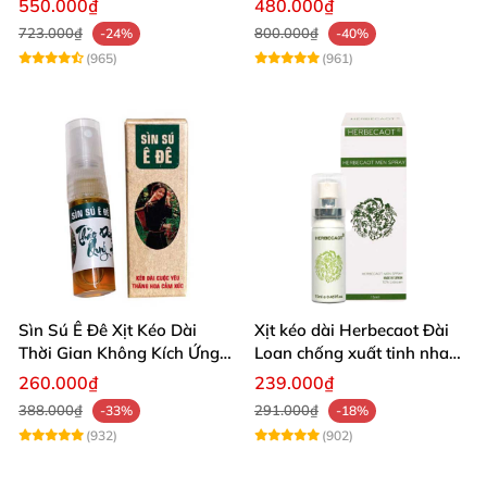
550.000₫
480.000₫
723.000₫
800.000₫
-24%
-40%
(965)
(961)
Sìn Sú Ê Đê Xịt Kéo Dài
Xịt kéo dài Herbecaot Đài
Thời Gian Không Kích Ứng
Loan chống xuất tinh nhanh
Da
hiệu quả
260.000₫
239.000₫
388.000₫
291.000₫
-33%
-18%
(932)
(902)