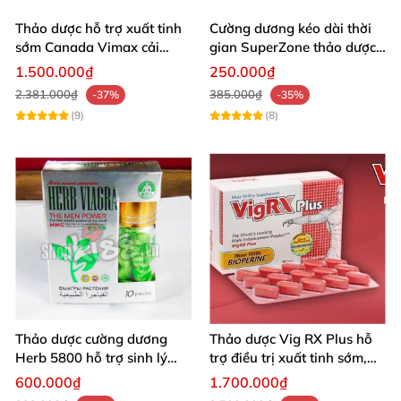
Thảo dược hỗ trợ xuất tinh
Cường dương kéo dài thời
sớm Canada Vimax cải
gian SuperZone thảo dược
thiện sinh lý nam
tăng sức bền
1.500.000₫
250.000₫
2.381.000₫
385.000₫
-37%
-35%
(9)
(8)
Thảo dược cường dương
Thảo dược Vig RX Plus hỗ
Herb 5800 hỗ trợ sinh lý
trợ điều trị xuất tinh sớm,
nam mạnh mẽ kéo dài
tăng cường sinh lý nam
600.000₫
1.700.000₫