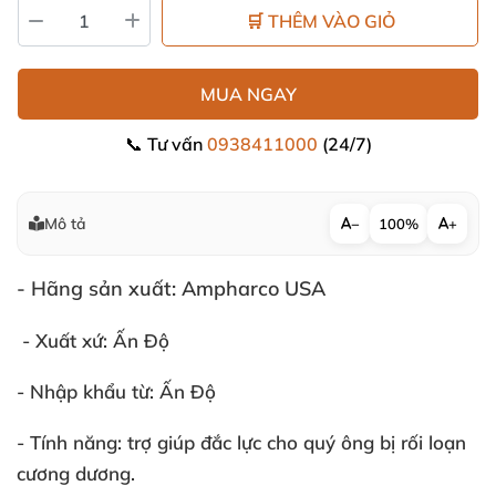
🛒 THÊM VÀO GIỎ
MUA NGAY
📞 Tư vấn
0938411000
(24/7)
Mô tả
−
100%
+
- Hãng sản xuất:
Ampharco USA
- Xuất xứ:
Ấn Độ
- Nhập khẩu từ:
Ấn Độ
- Tính năng:
trợ giúp đắc lực cho quý ông bị rối loạn
cương dương.