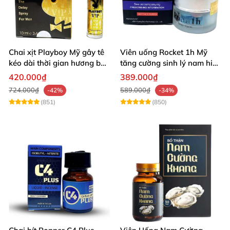
Chai xịt Playboy Mỹ gây tê
Viên uống Rocket 1h Mỹ
kéo dài thời gian hương bạc
tăng cường sinh lý nam hiệu
hà
quả
420.000₫
389.000₫
724.000₫
589.000₫
-42%
-34%
(851)
(850)