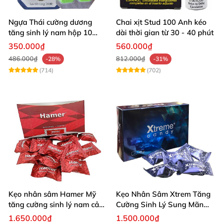
Ngựa Thái cường dương
Chai xịt Stud 100 Anh kéo
tăng sinh lý nam hộp 10
dài thời gian từ 30 - 40 phút
viên cao cấp chuẩn Thái
350.000₫
560.000₫
486.000₫
812.000₫
-28%
-31%
(714)
(702)
Kẹo nhân sâm Hamer Mỹ
Kẹo Nhân Sâm Xtrem Tăng
tăng cường sinh lý nam cải
Cường Sinh Lý Sung Mãn
thiện sức khỏe
Khi Lâm Trận
1.650.000₫
1.500.000₫