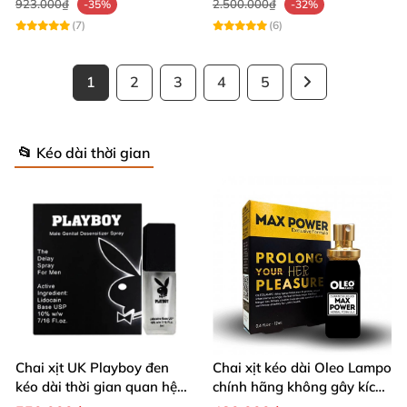
923.000₫
2.500.000₫
-35%
-32%
(7)
(6)
1
2
3
4
5
📂 Kéo dài thời gian
Chai xịt UK Playboy đen
Chai xịt kéo dài Oleo Lampo
kéo dài thời gian quan hệ
chính hãng không gây kích
5ml nhỏ gọn
ứng da