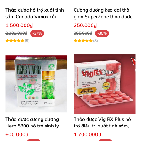
Thảo dược hỗ trợ xuất tinh
Cường dương kéo dài thời
sớm Canada Vimax cải
gian SuperZone thảo dược
thiện sinh lý nam
tăng sức bền
1.500.000₫
250.000₫
2.381.000₫
385.000₫
-37%
-35%
(9)
(8)
Thảo dược cường dương
Thảo dược Vig RX Plus hỗ
Herb 5800 hỗ trợ sinh lý
trợ điều trị xuất tinh sớm,
nam mạnh mẽ kéo dài
tăng cường sinh lý nam
600.000₫
1.700.000₫