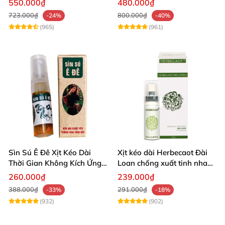
550.000₫
480.000₫
723.000₫
800.000₫
-24%
-40%
(965)
(961)
Sìn Sú Ê Đê Xịt Kéo Dài
Xịt kéo dài Herbecaot Đài
Thời Gian Không Kích Ứng
Loan chống xuất tinh nhanh
Da
hiệu quả
260.000₫
239.000₫
388.000₫
291.000₫
-33%
-18%
(932)
(902)