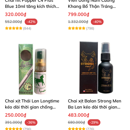
Chai hít Popper C4 Plus
Viên Uống Nam Cường
Blue 10ml tăng kích thích
Khang Bổ Thận Tráng
quan hệ mạnh mẽ
Dương Kéo Dài Thời Gian
320.000₫
799.000₫
Quan Hệ
552.000₫
1.332.000₫
-42%
-40%
(844)
(798)
Chai xịt Thái Lan Longtime
Chai xịt Balan Strong Men
kéo dài thời gian chống
Ba Lan kéo dài thời gian
xuất tinh sớm
quan hệ
250.000₫
483.000₫
391.000₫
680.000₫
-36%
-29%
(796)
(776)