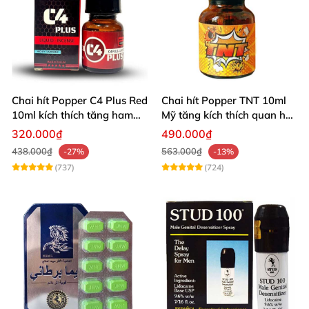
Chai hít Popper C4 Plus Red
Chai hít Popper TNT 10ml
10ml kích thích tăng ham
Mỹ tăng kích thích quan hệ
muốn
sảng khoái
320.000₫
490.000₫
438.000₫
563.000₫
-27%
-13%
(737)
(724)