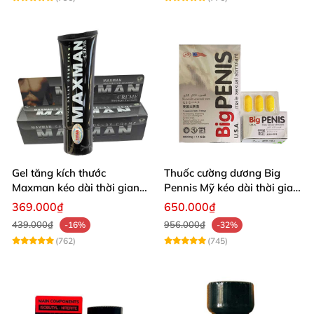
Gel tăng kích thước
Thuốc cường dương Big
Maxman kéo dài thời gian
Pennis Mỹ kéo dài thời gian
quan hệ nhập Mỹ
hiệu quả
369.000₫
650.000₫
439.000₫
956.000₫
-16%
-32%
(762)
(745)