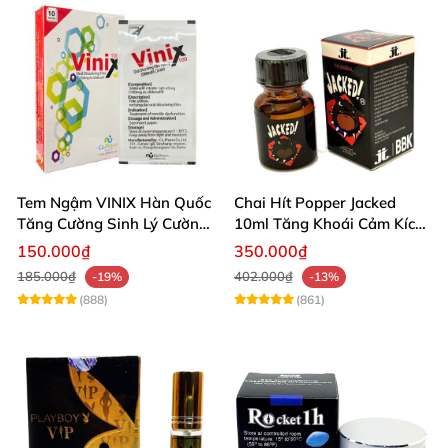
Tem Ngậm VINIX Hàn Quốc
Chai Hít Popper Jacked
Tăng Cường Sinh Lý Cường
10ml Tăng Khoái Cảm Kích
Dương
Thích Mạnh
150.000₫
350.000₫
185.000₫
402.000₫
-19%
-13%
(888)
(861)