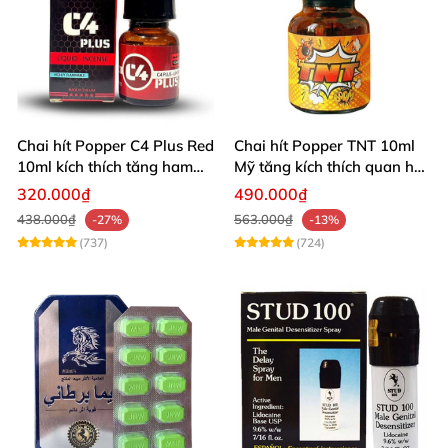
Chai hít Popper C4 Plus Red
Chai hít Popper TNT 10ml
10ml kích thích tăng ham
Mỹ tăng kích thích quan hệ
muốn
sảng khoái
320.000₫
490.000₫
438.000₫
563.000₫
-27%
-13%
(737)
(724)