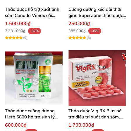
Thảo dược hỗ trợ xuất tinh
Cường dương kéo dài thời
sớm Canada Vimax cải
gian SuperZone thảo dược
thiện sinh lý nam
tăng sức bền
1.500.000₫
250.000₫
2.381.000₫
385.000₫
-37%
-35%
(9)
(8)
Thảo dược cường dương
Thảo dược Vig RX Plus hỗ
Herb 5800 hỗ trợ sinh lý
trợ điều trị xuất tinh sớm,
nam mạnh mẽ kéo dài
tăng cường sinh lý nam
600.000₫
1.700.000₫