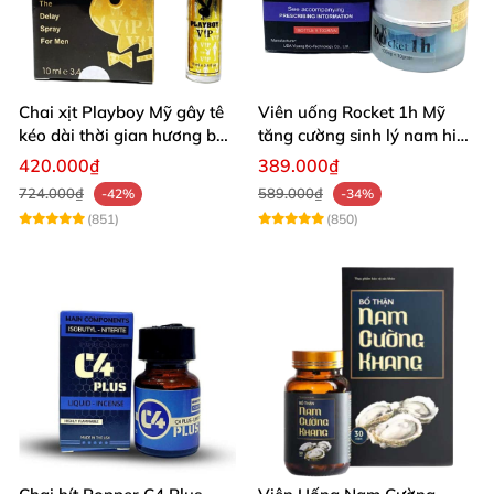
Chai xịt Playboy Mỹ gây tê
Viên uống Rocket 1h Mỹ
kéo dài thời gian hương bạc
tăng cường sinh lý nam hiệu
hà
quả
420.000₫
389.000₫
724.000₫
589.000₫
-42%
-34%
(851)
(850)