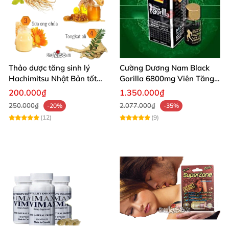
Thảo dược tăng sinh lý
Cường Dương Nam Black
Hachimitsu Nhật Bản tốt
Gorilla 6800mg Viên Tăng
cho cường dương nam
Cường Sinh Lý Nam
200.000₫
1.350.000₫
250.000₫
2.077.000₫
-20%
-35%
(12)
(9)