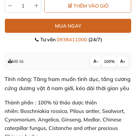
🛒 THÊM VÀO GIỎ
MUA NGAY
📞 Tư vấn
0938411000
(24/7)
Mô tả
−
100%
+
Tính năng:
Tăng ham muốn tình dục, tăng cương
cứng dương vật ở nam giới, kéo dài thời gian yêu
Thành phần :
100% từ thảo dược thiên
nhiên: Boschniakia rossica, Pilous antler, Sealwort,
Cynomorium, Angelica, Ginseng, Medlar, Chinese
caterpillar fungus, Cistanche and other precious