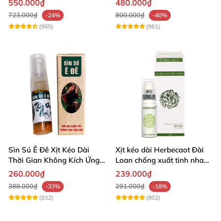
550.000₫
480.000₫
723.000₫
800.000₫
-24%
-40%
(965)
(961)
Sìn Sú Ê Đê Xịt Kéo Dài
Xịt kéo dài Herbecaot Đài
Thời Gian Không Kích Ứng
Loan chống xuất tinh nhanh
Da
hiệu quả
260.000₫
239.000₫
388.000₫
291.000₫
-33%
-18%
(932)
(902)