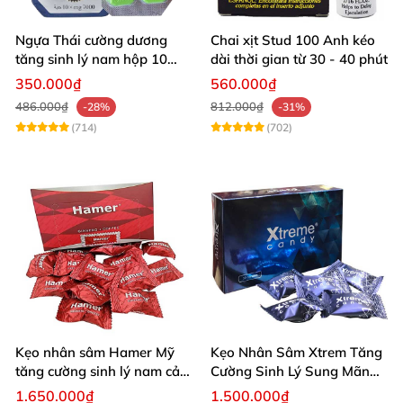
Ngựa Thái cường dương
Chai xịt Stud 100 Anh kéo
tăng sinh lý nam hộp 10
dài thời gian từ 30 - 40 phút
viên cao cấp chuẩn Thái
350.000₫
560.000₫
486.000₫
812.000₫
-28%
-31%
(714)
(702)
Kẹo nhân sâm Hamer Mỹ
Kẹo Nhân Sâm Xtrem Tăng
tăng cường sinh lý nam cải
Cường Sinh Lý Sung Mãn
thiện sức khỏe
Khi Lâm Trận
1.650.000₫
1.500.000₫