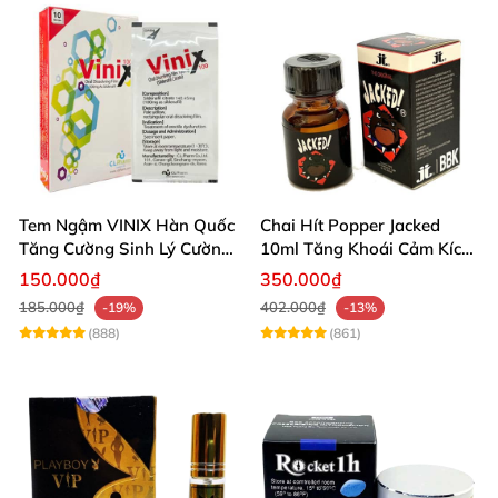
Tem Ngậm VINIX Hàn Quốc
Chai Hít Popper Jacked
Tăng Cường Sinh Lý Cường
10ml Tăng Khoái Cảm Kích
Dương
Thích Mạnh
150.000₫
350.000₫
185.000₫
402.000₫
-19%
-13%
(888)
(861)