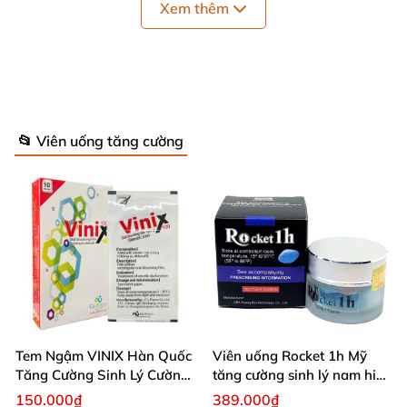
Xem thêm
America Shengliyuan (International) Science
Technology Development Co.Ltd.
📂 Viên uống tăng cường
Tem Ngậm VINIX Hàn Quốc
Viên uống Rocket 1h Mỹ
Tăng Cường Sinh Lý Cường
tăng cường sinh lý nam hiệu
Dương
quả
150.000₫
389.000₫