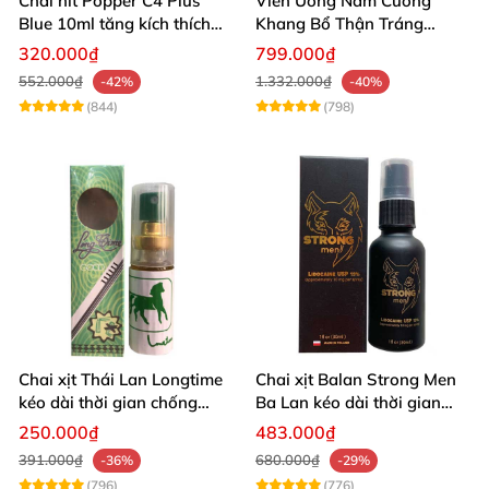
Chai hít Popper C4 Plus
Viên Uống Nam Cường
Blue 10ml tăng kích thích
Khang Bổ Thận Tráng
quan hệ mạnh mẽ
Dương Kéo Dài Thời Gian
320.000₫
799.000₫
Quan Hệ
552.000₫
1.332.000₫
-42%
-40%
(844)
(798)
Chai xịt Thái Lan Longtime
Chai xịt Balan Strong Men
kéo dài thời gian chống
Ba Lan kéo dài thời gian
xuất tinh sớm
quan hệ
250.000₫
483.000₫
391.000₫
680.000₫
-36%
-29%
(796)
(776)