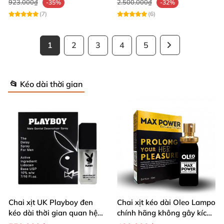
923.000₫
2.500.000₫
-35%
-32%
(7)
(6)
1
2
3
4
5
📂 Kéo dài thời gian
Chai xịt UK Playboy đen
Chai xịt kéo dài Oleo Lampo
kéo dài thời gian quan hệ
chính hãng không gây kích
5ml nhỏ gọn
ứng da