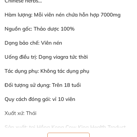
Chinese herbs...
Hàm lượng:
Mỗi viên nén chứa hỗn hợp 7000mg
Nguồn gốc:
Thảo dược 100%
Dạng bảo chế:
Viên nén
Uống điều trị:
Dạng viagra tức thời
Tác dụng phụ:
Không tác dụng phụ
Đối tượng sử dụng:
Trên 18 tuổi
Quy cách đóng gói:
vỉ 10 viên
Xuất xứ:
Thái
Sản xuất:
tại Hồng Kong Cow King Health Troduct
Co.LTD dựa trên công thức nhượng quyền của