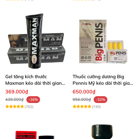
Gel tăng kích thước
Thuốc cường dương Big
Maxman kéo dài thời gian
Pennis Mỹ kéo dài thời gian
quan hệ nhập Mỹ
hiệu quả
369.000₫
650.000₫
439.000₫
956.000₫
-16%
-32%
(762)
(745)