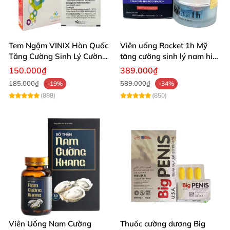
c
ó tác dụng hỗ trợ cương dương, cương cứng
dương vật và làm cho bạn khỏe và sung mãn
hơn khi quan hệ. Sản phẩm có thành phần thảo
Tem Ngậm VINIX Hàn Quốc
Viên uống Rocket 1h Mỹ
Tăng Cường Sinh Lý Cường
tăng cường sinh lý nam hiệu
dược 100% nên được đánh giá an toàn cho người
Dương
quả
150.000₫
389.000₫
sử dụng. Cách sử dụng đơn giản, dễ dàng, hiệu
185.000₫
589.000₫
-19%
-34%
quả nhanh chóng dài lâu.
(888)
(850)
So với các phương pháp điều trị khác thì sử dụng
viên uống cường dương Rồng Nâu được đánh giá
cao bởi tính tiện lợi, độ an toàn và hiệu quả nhanh.
Viên Uống Nam Cường
Thuốc cường dương Big