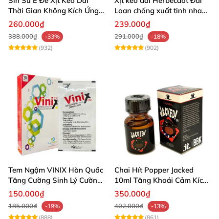
Sìn Sú Ê Đê Xịt Kéo Dài
Xịt kéo dài Herbecaot Đài
Thời Gian Không Kích Ứng
Loan chống xuất tinh nhanh
Da
hiệu quả
260.000₫
239.000₫
388.000₫
291.000₫
-33%
-18%
(932)
(902)
Tem Ngậm VINIX Hàn Quốc
Chai Hít Popper Jacked
Tăng Cường Sinh Lý Cường
10ml Tăng Khoái Cảm Kích
Dương
Thích Mạnh
150.000₫
350.000₫
185.000₫
402.000₫
-19%
-13%
(888)
(861)