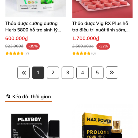
Thảo dược cường dương
Thảo dược Vig RX Plus hỗ
Herb 5800 hỗ trợ sinh lý
trợ điều trị xuất tinh sớm,
nam mạnh mẽ kéo dài
tăng cường sinh lý nam
600.000₫
1.700.000₫
923.000₫
2.500.000₫
-35%
-32%
(7)
(6)
1
2
3
4
5
📂 Kéo dài thời gian