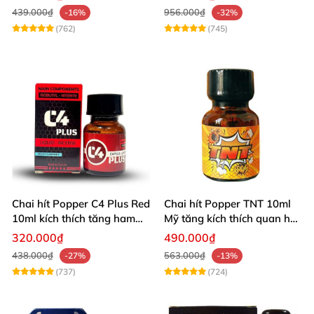
439.000₫
956.000₫
-16%
-32%
(762)
(745)
Chai hít Popper C4 Plus Red
Chai hít Popper TNT 10ml
10ml kích thích tăng ham
Mỹ tăng kích thích quan hệ
muốn
sảng khoái
320.000₫
490.000₫
438.000₫
563.000₫
-27%
-13%
(737)
(724)