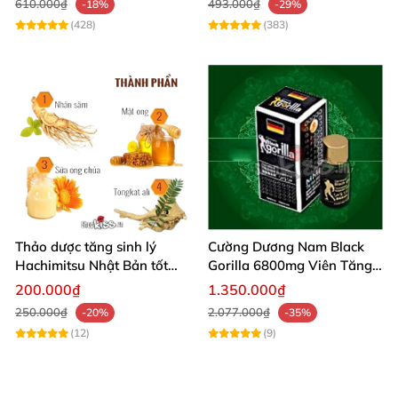
610.000₫
493.000₫
-18%
-29%
có thể đảm bảo được chất lượng cũng như hiệu quả
(428)
(383)
mong muốn.
Chúng tôi
- Chuỗi hệ thống phân phối các sản phẩm
đồ chơi tình dục, sản phẩm hỗ trợ tình dục cam kết
mang tới cho khách hàng sản phẩm
viên uống cường
dương Rồng nâu Tibet Babao
chính hãng. Đầy đủ
các giấy tờ, nguồn gốc rõ ràng. Mức giá cam kết hợp
lý, phải chăng. Dịch vụ tư vấn chuyên nghiệp, hỗ trợ
Thảo dược tăng sinh lý
Cường Dương Nam Black
khách hàng nhiệt tình, giao hàng nhanh chóng.
Hachimitsu Nhật Bản tốt
Gorilla 6800mg Viên Tăng
cho cường dương nam
Cường Sinh Lý Nam
200.000₫
1.350.000₫
250.000₫
2.077.000₫
-20%
-35%
(12)
(9)