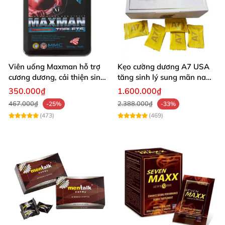
tăng lực chơi lâu ra.
Sau khi quan hệ xong uống viên nhỏ màu đen để
bồi bổ, phục hồi sức khỏe nhanh chóng. Viên
uống này giúp người sử dụng không còn cảm
Viên uống Maxman hỗ trợ
Kẹo cường dương A7 USA
cương dương, cải thiện sinh
tăng sinh lý sung mãn nam
giác mệt mỏi cũng như đau lưng.
lý nam hiệu quả
giới
350.000₫
1.600.000₫
467.000₫
2.388.000₫
Một hộp sẽ được sử dụng cho 8 lần quan hệ khác
-25%
-33%
(473)
(469)
nhau.
Viên thuốc có tác dụng kéo dài trong 72 giờ.
Lưu ý khi sử dụng viên uống cường dương
Rồng nâu Tibet Babao
Tùy thuộc vào cơ địa của mỗi người mà tác dụng
thuốc mang lại sẽ nhanh - chậm khác nhau.