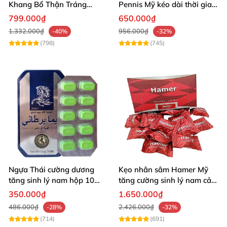
Khang Bổ Thận Tráng
Pennis Mỹ kéo dài thời gian
Dương Kéo Dài Thời Gian
hiệu quả
799.000₫
650.000₫
Quan Hệ
1.332.000₫
956.000₫
-40%
-32%
(798)
(745)
Công dụng của sản phẩm viên uống cường
dương Rồng nâu Tibet Babao
Viên uống cường dương Rồng nâu Tibet Babao giúp
hỗ trợ nam giới bị rối loạn cương dương: Tăng độ
cương cứng của dương vật rất tốt bằng việc tăng
cường lượng máu lưu thông về dương vật, làm cho
dương vật cương cứng hơn và kích thước nhỉnh hơn
Ngựa Thái cường dương
Kẹo nhân sâm Hamer Mỹ
so với thông thường, lấy lại tự tin cho phái mạnh.
tăng sinh lý nam hộp 10
tăng cường sinh lý nam cải
viên cao cấp chuẩn Thái
thiện sức khỏe
350.000₫
1.650.000₫
486.000₫
2.426.000₫
-28%
-32%
Tăng cường sinh lực mạnh mẽ: Giúp cho nam giới
(714)
(691)
bừng bừng khí thế chiến đấu với chị em phụ nữ, quan