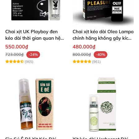
Chai xịt UK Playboy đen
Chai xịt kéo dài Oleo Lampo
kéo dài thời gian quan hệ
chính hãng không gây kích
5ml nhỏ gọn
ứng da
550.000₫
480.000₫
723.000₫
800.000₫
-24%
-40%
(965)
(961)