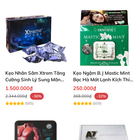
hệ lâu không thấy mệt, thỏa mãn được tình và đưa
cả 2 cùng lên đỉnh thăng hoa. Điều này giúp cho mối
quan hệ giữa các cặp đôi trở nên hạnh phúc hơn.
Với cấu tạo 2 viên riêng biệt. Viên bé màu đen sẽ
giúp cân bằng và tăng dưỡng chất sau khi kết thúc
quan hệ. Giúp cho nam giới lấy lại xua tan mệt mỏi
Kẹo Nhân Sâm Xtrem Tăng
Kẹo Ngậm B.J Mastic Mint
và lấy lại sức khỏe nhanh chóng sau một cuộc “yêu”
Cường Sinh Lý Sung Mãn
Bạc Hà Mát Lạnh Kích Thích
cuồng nhiệt.
Khi Lâm Trận
Lê Hiệu Quả
1.500.000₫
250.000₫
2.344.000₫
368.000₫
-36%
-32%
(685)
(609)
Hướng dẫn sử dụng viên uống cường dương
Rồng nâu Tibet Babao
Trước khi quan hệ 35-45 phút uống viên to màu
nâu hình chữ nhật có tác dụng cương dương,