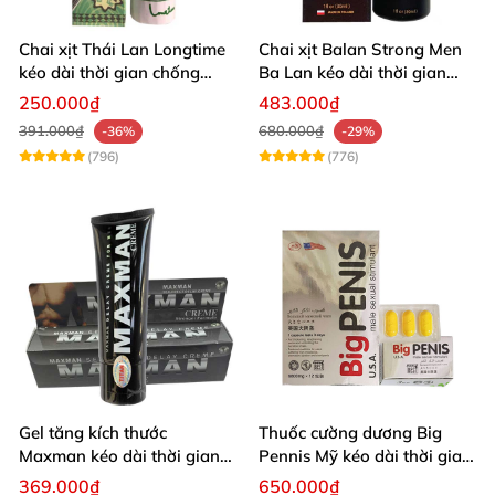
Chai xịt Thái Lan Longtime
Chai xịt Balan Strong Men
kéo dài thời gian chống
Ba Lan kéo dài thời gian
xuất tinh sớm
quan hệ
250.000₫
483.000₫
391.000₫
680.000₫
-36%
-29%
(796)
(776)
Gel tăng kích thước
Thuốc cường dương Big
Maxman kéo dài thời gian
Pennis Mỹ kéo dài thời gian
quan hệ nhập Mỹ
hiệu quả
369.000₫
650.000₫