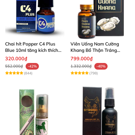
Chai hít Popper C4 Plus
Viên Uống Nam Cường
Blue 10ml tăng kích thích
Khang Bổ Thận Tráng
quan hệ mạnh mẽ
Dương Kéo Dài Thời Gian
320.000₫
799.000₫
Quan Hệ
552.000₫
1.332.000₫
-42%
-40%
(844)
(798)