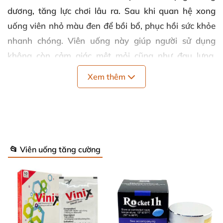
dương, tăng lực chơi lâu ra. Sau khi quan hệ xong
uống viên nhỏ màu đen để bồi bổ, phục hồi sức khỏe
nhanh chóng. Viên uống này giúp người sử dụng
không còn cảm giác mệt mỏi cũng như đau lưng.
Viên thuốc có tác dụng kéo dài trong 5-8 giờ
Xem thêm
Quy cách
:
Hộp 8 cặp
Thương hiệu
:
Tibet Babao
Bảo quản
:
Bảo quản khô ráo, thoáng mát
Hạn sử dụng
:
03 năm
📂 Viên uống tăng cường
Giới thiệu viên uống cường dương Rồng
nâu Tibet Babao
Viên uống cường dương Rồng nâu Tibet Babao