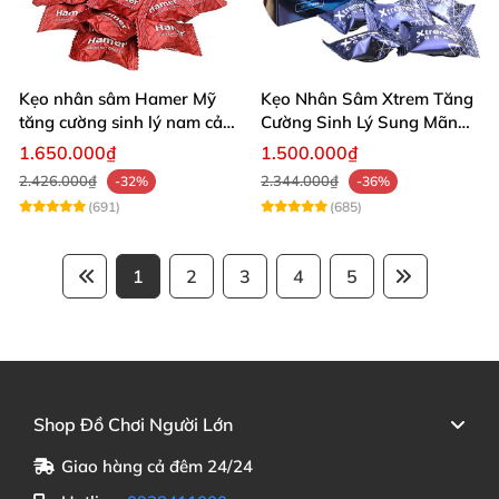
Kẹo nhân sâm Hamer Mỹ
Kẹo Nhân Sâm Xtrem Tăng
tăng cường sinh lý nam cải
Cường Sinh Lý Sung Mãn
thiện sức khỏe
Khi Lâm Trận
1.650.000₫
1.500.000₫
2.426.000₫
2.344.000₫
-32%
-36%
(691)
(685)
1
2
3
4
5
Shop Đồ Chơi Người Lớn
Giao hàng cả đêm 24/24