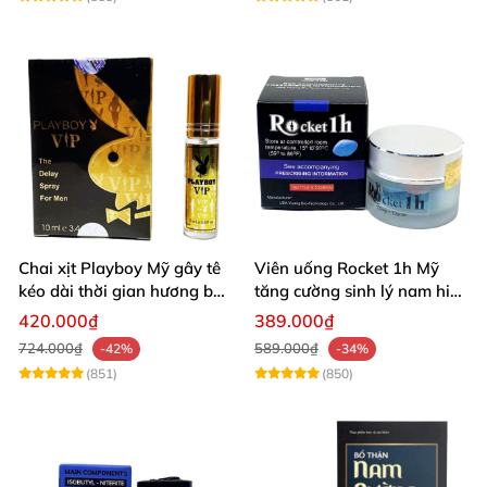
Chai xịt Playboy Mỹ gây tê
Viên uống Rocket 1h Mỹ
kéo dài thời gian hương bạc
tăng cường sinh lý nam hiệu
hà
quả
420.000₫
389.000₫
724.000₫
589.000₫
-42%
-34%
(851)
(850)