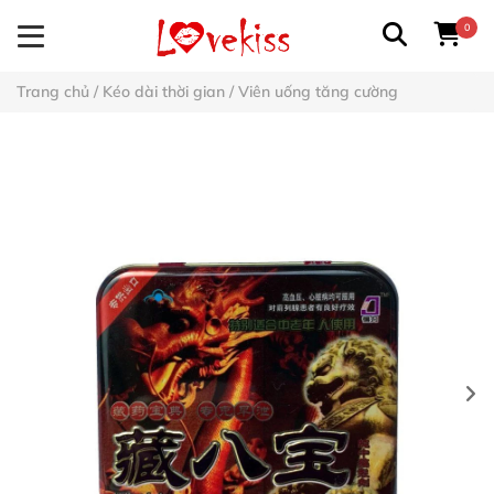
0
Trang chủ
/
Kéo dài thời gian
/
Viên uống tăng cường