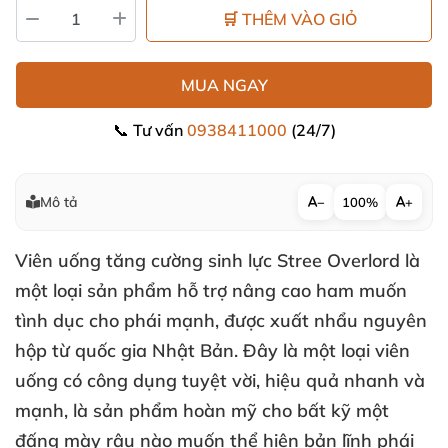
🛒 THÊM VÀO GIỎ
MUA NGAY
📞 Tư vấn
0938411000
(24/7)
Mô tả
−
100%
+
Viên uống tăng cường sinh lực Stree Overlord là
một loại sản phẩm hỗ trợ nâng cao ham muốn
tình dục cho phái mạnh, được xuất nhẩu nguyên
hộp từ quốc gia Nhật Bản. Đây là một loại viên
uống có công dụng tuyệt vời, hiệu quả nhanh và
mạnh, là sản phẩm hoàn mỹ cho bất kỹ một
đấng mày râu nào muốn thể hiện bản lĩnh phái