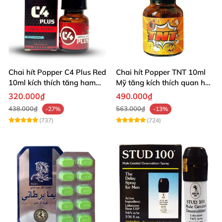
Chai hít Popper C4 Plus Red
Chai hít Popper TNT 10ml
10ml kích thích tăng ham
Mỹ tăng kích thích quan hệ
muốn
sảng khoái
320.000₫
490.000₫
438.000₫
563.000₫
-27%
-13%
(737)
(724)