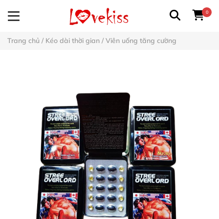
0
Trang chủ
/
Kéo dài thời gian
/
Viên uống tăng cường