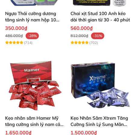
Ngựa Thái cường dương
Chai xịt Stud 100 Anh kéo
tăng sinh lý nam hộp 10
dài thời gian từ 30 - 40 phút
viên cao cấp chuẩn Thái
350.000₫
560.000₫
486.000₫
812.000₫
-28%
-31%
(714)
(702)
Kẹo nhân sâm Hamer Mỹ
Kẹo Nhân Sâm Xtrem Tăng
tăng cường sinh lý nam cải
Cường Sinh Lý Sung Mãn
thiện sức khỏe
Khi Lâm Trận
1.650.000₫
1.500.000₫