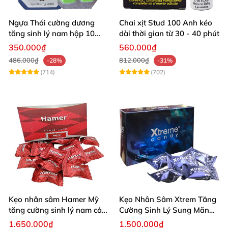
Ngựa Thái cường dương
Chai xịt Stud 100 Anh kéo
tăng sinh lý nam hộp 10
dài thời gian từ 30 - 40 phút
viên cao cấp chuẩn Thái
350.000₫
560.000₫
486.000₫
812.000₫
-28%
-31%
(714)
(702)
Kẹo nhân sâm Hamer Mỹ
Kẹo Nhân Sâm Xtrem Tăng
tăng cường sinh lý nam cải
Cường Sinh Lý Sung Mãn
thiện sức khỏe
Khi Lâm Trận
1.650.000₫
1.500.000₫