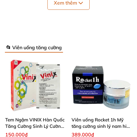
mỏi, mất tự tin ở nam giới, đặc biệt là sau tuổi 30.
Xem thêm
Với công thức vượt trội từ các thành phần tự
nhiên,
Testosterone Booster Promescent
là giải
pháp lý tưởng cho nam giới muốn duy trì sự sung
mãn, phong độ và sức khỏe sinh lý lâu dài.
📂 Viên uống tăng cường
Tem Ngậm VINIX Hàn Quốc
Viên uống Rocket 1h Mỹ
Tăng Cường Sinh Lý Cường
tăng cường sinh lý nam hiệu
Dương
quả
150.000₫
389.000₫