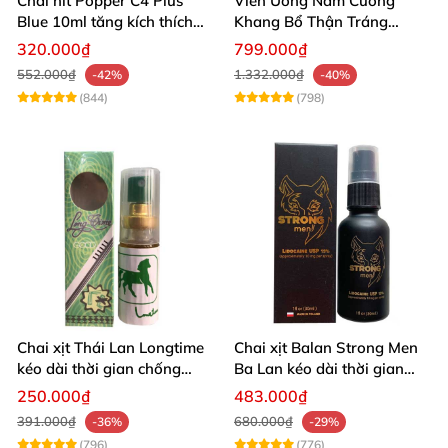
Chai hít Popper C4 Plus
Viên Uống Nam Cường
Blue 10ml tăng kích thích
Khang Bổ Thận Tráng
quan hệ mạnh mẽ
Dương Kéo Dài Thời Gian
320.000₫
799.000₫
Quan Hệ
552.000₫
1.332.000₫
-42%
-40%
(844)
(798)
Chai xịt Thái Lan Longtime
Chai xịt Balan Strong Men
kéo dài thời gian chống
Ba Lan kéo dài thời gian
xuất tinh sớm
quan hệ
250.000₫
483.000₫
Viên hỗ trợ tăng cường sinh lý nam Promescent
391.000₫
680.000₫
-36%
-29%
Testosterone Booster
(796)
(776)