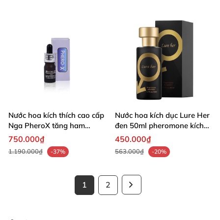
Nước hoa kích thích cao cấp
Nước hoa kích dục Lure Her
Nga PheroX tăng ham
đen 50ml pheromone kích
muốn nhanh
thích mạnh mẽ
750.000₫
450.000₫
1.190.000₫
563.000₫
-37%
-20%
1
2