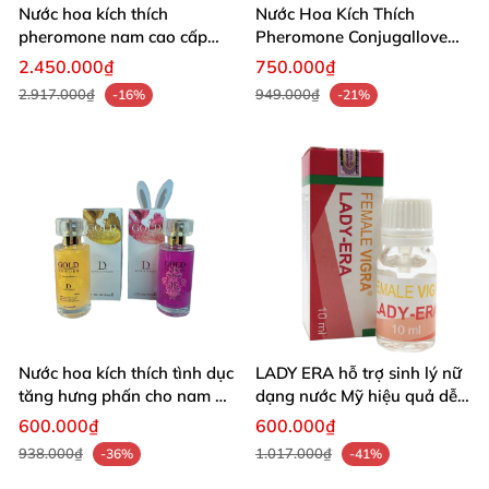
Nước hoa kích thích
Nước Hoa Kích Thích
pheromone nam cao cấp
Pheromone Conjugallove
USA thu hút phái nữ
Tăng Ham Muốn
2.450.000₫
750.000₫
2.917.000₫
949.000₫
-16%
-21%
Nước hoa kích thích tình dục
LADY ERA hỗ trợ sinh lý nữ
tăng hưng phấn cho nam và
dạng nước Mỹ hiệu quả dễ
nữ
dùng
600.000₫
600.000₫
938.000₫
1.017.000₫
-36%
-41%