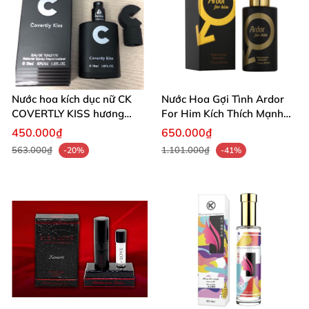
Nước hoa kích dục nữ CK
Nước Hoa Gợi Tình Ardor
COVERTLY KISS hương
For Him Kích Thích Mạnh
thơm quyến rũ
Mẽ
450.000₫
650.000₫
563.000₫
1.101.000₫
-20%
-41%