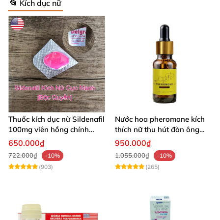
📂 Kích dục nữ
Thuốc kích dục nữ Sildenafil
Nước hoa pheromone kích
100mg viên hồng chính
thích nữ thu hút đàn ông
hãng
mạnh mẽ 10ml
650.000₫
950.000₫
722.000₫
1.055.000₫
-10%
-10%
(903)
(265)