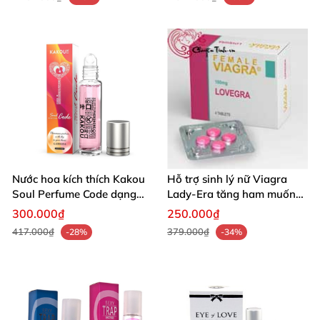
Nước hoa kích thích Kakou
Hỗ trợ sinh lý nữ Viagra
Soul Perfume Code dạng
Lady-Era tăng ham muốn
lăn 10ml hưng phấn
bán tại HCM
300.000₫
250.000₫
417.000₫
379.000₫
-28%
-34%