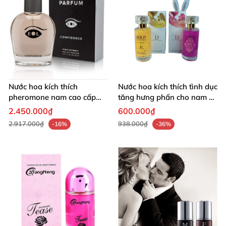
Nước hoa kích thích
Nước hoa kích thích tình dục
pheromone nam cao cấp
tăng hưng phấn cho nam và
USA thu hút phái nữ
nữ
2.450.000₫
600.000₫
2.917.000₫
938.000₫
-16%
-36%