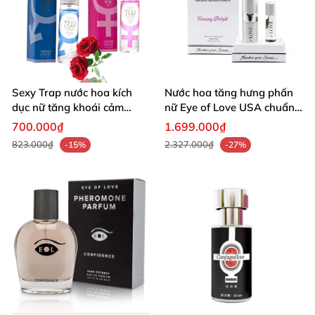
Sexy Trap nước hoa kích
Nước hoa tăng hưng phấn
dục nữ tăng khoái cảm
nữ Eye of Love USA chuẩn
mạnh mẽ
Mỹ
700.000₫
1.699.000₫
823.000₫
2.327.000₫
-15%
-27%