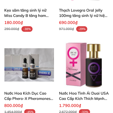
Kẹo sâm tăng sinh lý nữ
Thạch Lovegra Oral Jelly
Miss Candy B tăng ham
100mg tăng sinh lý nữ hiệu
muốn tự nhiên
quả
180.000₫
690.000₫
290.000₫
971.000₫
-38%
-29%
Nước Hoa Kích Dục Cao
Nước Hoa Tình Ái Duai USA
Cấp Phero-X Pheromones
Cao Cấp Kích Thích Mạnh
Tăng Ham Muốn Tình Dục
Mẽ Cho Đôi
800.000₫
1.790.000₫
1.454.000₫
2.672.000₫
-45%
-33%