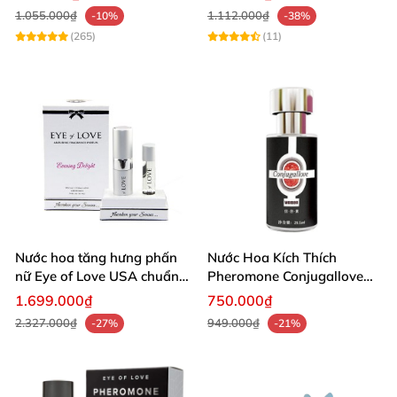
1.055.000₫
1.112.000₫
-10%
-38%
(265)
(11)
Nước hoa tăng hưng phấn
Nước Hoa Kích Thích
nữ Eye of Love USA chuẩn
Pheromone Conjugallove
Mỹ
Tăng Ham Muốn
1.699.000₫
750.000₫
2.327.000₫
949.000₫
-27%
-21%