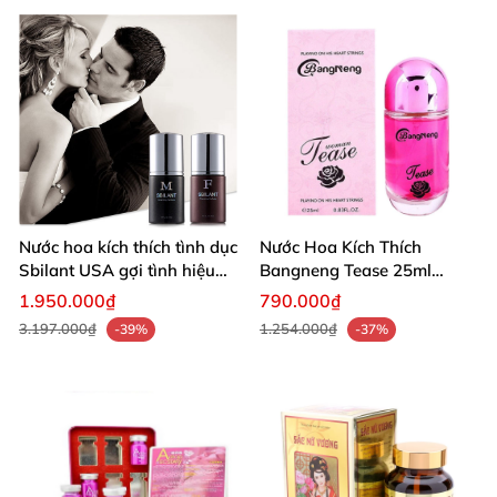
Nước hoa kích thích tình dục
Nước Hoa Kích Thích
Sbilant USA gợi tình hiệu
Bangneng Tease 25ml
quả
Quyến Rũ Mạnh Mẽ
1.950.000₫
790.000₫
3.197.000₫
1.254.000₫
-39%
-37%