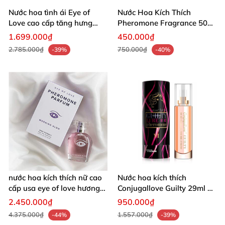
Nước hoa tình ái Eye of
Nước Hoa Kích Thích
Love cao cấp tăng hưng
Pheromone Fragrance 50ml
phấn nam nữ
Tăng Hứng Thú Yêu
1.699.000₫
450.000₫
2.785.000₫
750.000₫
-39%
-40%
nước hoa kích thích nữ cao
Nước hoa kích thích
cấp usa eye of love hương
Conjugallove Guilty 29ml xịt
ngọc lan
lên cơ thể
2.450.000₫
950.000₫
4.375.000₫
1.557.000₫
-44%
-39%