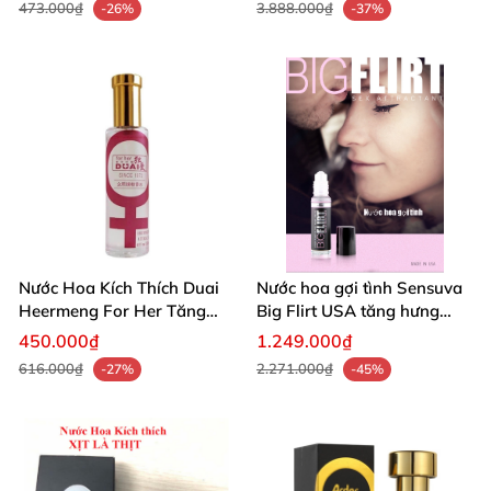
473.000₫
3.888.000₫
-26%
-37%
Nước Hoa Kích Thích Duai
Nước hoa gợi tình Sensuva
Heermeng For Her Tăng
Big Flirt USA tăng hưng
Hưng Phấn Nữ
phấn lãng mạn
450.000₫
1.249.000₫
616.000₫
2.271.000₫
-27%
-45%