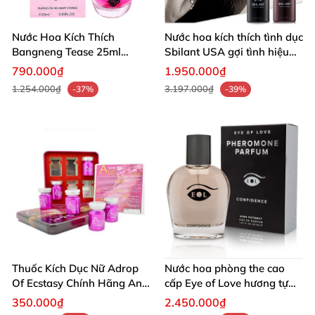
Nước Hoa Kích Thích
Nước hoa kích thích tình dục
Bangneng Tease 25ml
Sbilant USA gợi tình hiệu
Quyến Rũ Mạnh Mẽ
quả
790.000₫
1.950.000₫
1.254.000₫
3.197.000₫
-37%
-39%
Thuốc Kích Dục Nữ Adrop
Nước hoa phòng the cao
Of Ecstasy Chính Hãng An
cấp Eye of Love hương tự
Toàn Tự Nhiên
nhiên hưng phấn
350.000₫
2.450.000₫