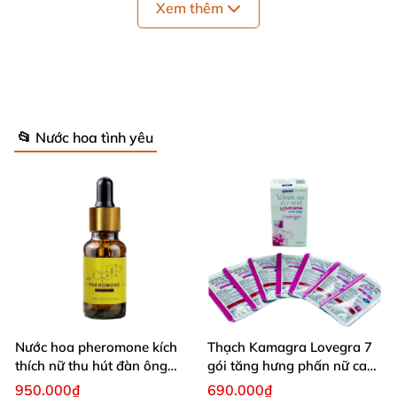
Xem thêm
nhất, khi đó nước hoa sẽ phát huy tác cho hiệu quả
như mong muốn.
Quy cách
: Chai 10ml
Thương hiệu
: Kakou
📂 Nước hoa tình yêu
Bảo quản
: Bảo quản khô ráo, thoáng mát
Hạn sử dụng
: 03 năm.
Nước hoa pheromone kích
Thạch Kamagra Lovegra 7
thích nữ thu hút đàn ông
gói tăng hưng phấn nữ cao
mạnh mẽ 10ml
cấp
950.000₫
690.000₫