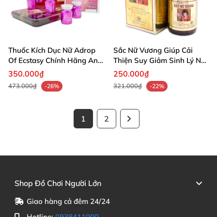
Thuốc Kích Dục Nữ Adrop
Sắc Nữ Vương Giúp Cải
Of Ecstasy Chính Hãng An
Thiện Suy Giảm Sinh Lý Nữ
Toàn Tự Nhiên
An Toàn
350.000₫
250.000₫
473.000₫
321.000₫
-26%
-22%
1
2
Shop Đồ Chơi Người Lớn
Giao hàng cả đêm 24/24
Hotline:
0938411000