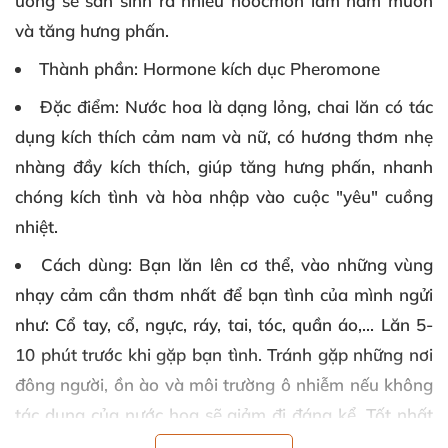
ương sẽ sản sinh ra nhiều hoocmon làm ham muốn
và tăng hưng phấn.
Thành phần
: Hormone kích dục Pheromone
Đặc điểm
: Nước hoa là dạng lỏng, chai lăn có tác
dụng kích thích cảm nam và nữ, có hương thơm nhẹ
nhàng đầy kích thích, giúp tăng hưng phấn, nhanh
chóng kích tình và hòa nhập vào cuộc "yêu" cuồng
nhiệt.
Cách dùng
: Bạn lăn lên cơ thể, vào những vùng
nhạy cảm cần thơm nhất để bạn tình của mình ngửi
như: Cổ tay, cổ, ngực, ráy, tai, tóc, quần áo,... Lăn 5-
10 phút trước khi gặp bạn tình. Tránh gặp những nơi
đông người, ồn ào và môi trường ô nhiễm nếu không
tác dụng của nước hoa sẽ giảm đi đáng kể. Tốt nhất
bạn nên xịt vào nơi bạn và đối tượng dễ tác động