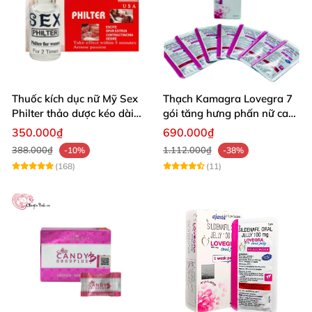
Thuốc kích dục nữ Mỹ Sex
Thạch Kamagra Lovegra 7
Philter thảo dược kéo dài
gói tăng hưng phấn nữ cao
hưng phấn
cấp
350.000₫
690.000₫
388.000₫
1.112.000₫
-10%
-38%
(168)
(11)