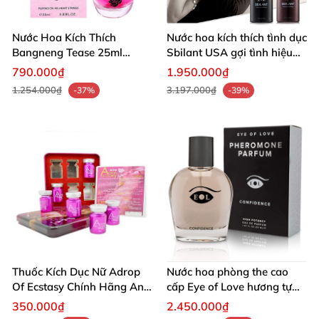
Nước Hoa Kích Thích
Nước hoa kích thích tình dục
Bangneng Tease 25ml
Sbilant USA gợi tình hiệu
Quyến Rũ Mạnh Mẽ
quả
790.000₫
1.950.000₫
1.254.000₫
3.197.000₫
-37%
-39%
Thuốc Kích Dục Nữ Adrop
Nước hoa phòng the cao
Of Ecstasy Chính Hãng An
cấp Eye of Love hương tự
Toàn Tự Nhiên
nhiên hưng phấn
350.000₫
2.450.000₫