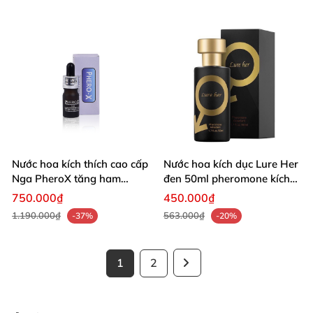
Nước hoa kích thích cao cấp
Nước hoa kích dục Lure Her
Nga PheroX tăng ham
đen 50ml pheromone kích
muốn nhanh
thích mạnh mẽ
750.000₫
450.000₫
1.190.000₫
563.000₫
-37%
-20%
1
2