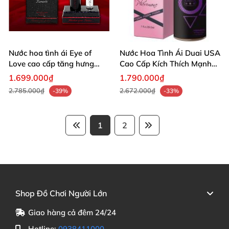
Nước hoa tình ái Eye of
Nước Hoa Tình Ái Duai USA
Love cao cấp tăng hưng
Cao Cấp Kích Thích Mạnh
phấn nam nữ
Mẽ Cho Đôi
1.699.000₫
1.790.000₫
2.785.000₫
2.672.000₫
-39%
-33%
1
2
Shop Đồ Chơi Người Lớn
Giao hàng cả đêm 24/24
Hotline:
0938411000