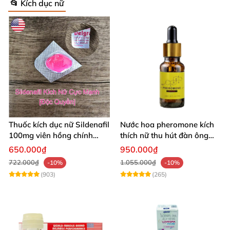
📂 Kích dục nữ
Thuốc kích dục nữ Sildenafil
Nước hoa pheromone kích
100mg viên hồng chính
thích nữ thu hút đàn ông
hãng
mạnh mẽ 10ml
650.000₫
950.000₫
722.000₫
1.055.000₫
-10%
-10%
(903)
(265)