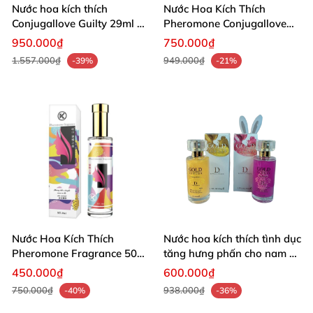
Nước hoa kích thích
Nước Hoa Kích Thích
Conjugallove Guilty 29ml xịt
Pheromone Conjugallove
lên cơ thể
Tăng Ham Muốn
950.000₫
750.000₫
1.557.000₫
949.000₫
-39%
-21%
Nước Hoa Kích Thích
Nước hoa kích thích tình dục
Pheromone Fragrance 50ml
tăng hưng phấn cho nam và
Tăng Hứng Thú Yêu
nữ
450.000₫
600.000₫
750.000₫
938.000₫
-40%
-36%