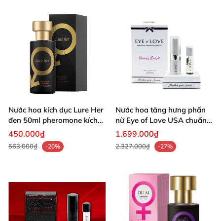
Nước hoa kích dục Lure Her
Nước hoa tăng hưng phấn
đen 50ml pheromone kích
nữ Eye of Love USA chuẩn
thích mạnh mẽ
Mỹ
450.000₫
1.699.000₫
563.000₫
2.327.000₫
-20%
-27%