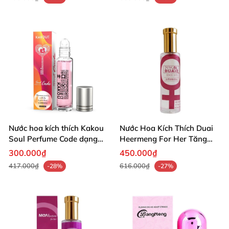
Nước hoa kích thích Kakou
Nước Hoa Kích Thích Duai
Soul Perfume Code dạng
Heermeng For Her Tăng
lăn 10ml hưng phấn
Hưng Phấn Nữ
300.000₫
450.000₫
417.000₫
616.000₫
-28%
-27%