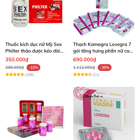
Thuốc kích dục nữ Mỹ Sex
Thạch Kamagra Lovegra 7
Philter thảo dược kéo dài
gói tăng hưng phấn nữ cao
hưng phấn
cấp
350.000₫
690.000₫
388.000₫
1.112.000₫
-10%
-38%
(168)
(11)