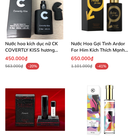
Nước hoa kích dục nữ CK
Nước Hoa Gợi Tình Ardor
COVERTLY KISS hương
For Him Kích Thích Mạnh
thơm quyến rũ
Mẽ
450.000₫
650.000₫
563.000₫
1.101.000₫
-20%
-41%