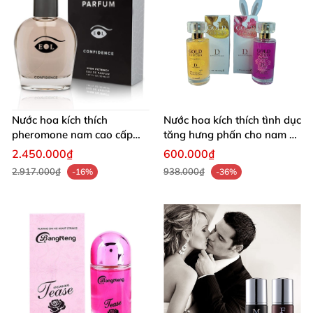
Nước hoa kích thích
Nước hoa kích thích tình dục
pheromone nam cao cấp
tăng hưng phấn cho nam và
USA thu hút phái nữ
nữ
2.450.000₫
600.000₫
2.917.000₫
938.000₫
-16%
-36%