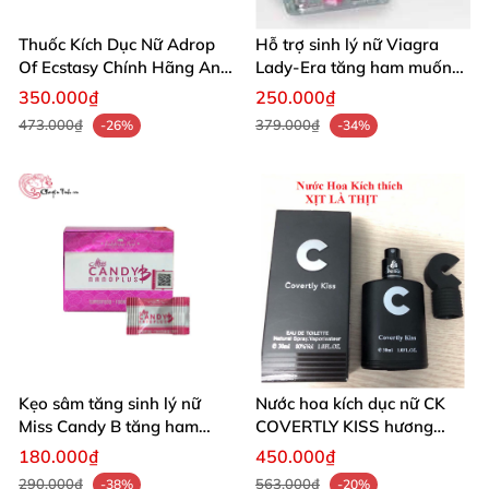
Thuốc Kích Dục Nữ Adrop
Hỗ trợ sinh lý nữ Viagra
Of Ecstasy Chính Hãng An
Lady-Era tăng ham muốn
Toàn Tự Nhiên
bán tại HCM
350.000₫
250.000₫
473.000₫
379.000₫
-26%
-34%
Kẹo sâm tăng sinh lý nữ
Nước hoa kích dục nữ CK
Miss Candy B tăng ham
COVERTLY KISS hương
muốn tự nhiên
thơm quyến rũ
180.000₫
450.000₫
290.000₫
563.000₫
-38%
-20%