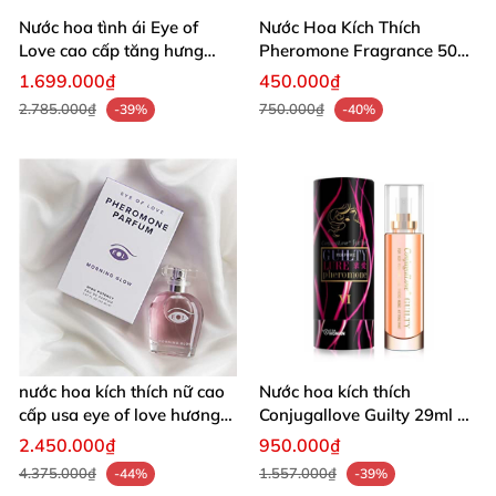
Nước hoa tình ái Eye of
Nước Hoa Kích Thích
Love cao cấp tăng hưng
Pheromone Fragrance 50ml
phấn nam nữ
Tăng Hứng Thú Yêu
1.699.000₫
450.000₫
2.785.000₫
750.000₫
-39%
-40%
nước hoa kích thích nữ cao
Nước hoa kích thích
cấp usa eye of love hương
Conjugallove Guilty 29ml xịt
ngọc lan
lên cơ thể
2.450.000₫
950.000₫
4.375.000₫
1.557.000₫
-44%
-39%