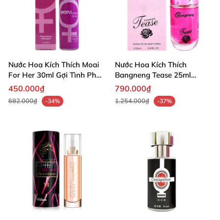
Nước Hoa Kích Thích Moai
Nước Hoa Kích Thích
For Her 30ml Gợi Tình Phổ
Bangneng Tease 25ml
Biến
Quyến Rũ Mạnh Mẽ
450.000₫
790.000₫
682.000₫
1.254.000₫
-34%
-37%