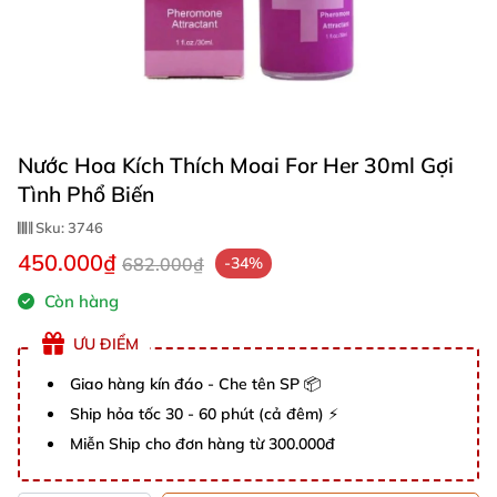
Nước Hoa Kích Thích Moai For Her 30ml Gợi
Tình Phổ Biến
Sku:
3746
450.000₫
682.000₫
-34%
Còn hàng
ƯU ĐIỂM
Giao hàng kín đáo - Che tên SP 📦
Ship hỏa tốc 30 - 60 phút (cả đêm) ⚡
Miễn Ship cho đơn hàng từ 300.000đ