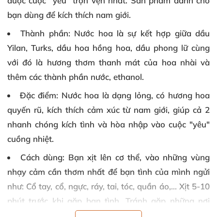
được cuộc "yêu" trọn vẹn nhất. Sản phẩm dành cho
bạn dùng để kích thích nam giới.
Thành phần
: Nước hoa là sự kết hợp giữa dầu
Yilan, Turks, dầu hoa hồng hoa, dầu phong lữ cùng
với đó là hương thơm thanh mát của hoa nhài và
thêm các thành phần nước, ethanol.
Đặc điểm
: Nước hoa là dạng lỏng, có hương hoa
quyến rũ, kích thích cảm xúc từ nam giới, giúp cả 2
nhanh chóng kích tình và hòa nhập vào cuộc "yêu"
cuồng nhiệt.
Cách dùng
: Bạn xịt lên cơ thể, vào những vùng
nhạy cảm cần thơm nhất để bạn tình của mình ngửi
như: Cổ tay, cổ, ngực, ráy, tai, tóc, quần áo,... Xịt 5-10
phút trước khi gặp bạn tình. Tránh gặp những nơi
đông người, ồn ào và môi trường ô nhiễm nếu không