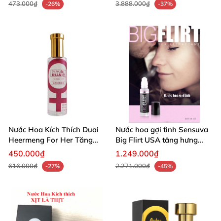
473.000₫
3.888.000₫
-26%
-37%
Nước Hoa Kích Thích Duai
Nước hoa gợi tình Sensuva
Heermeng For Her Tăng
Big Flirt USA tăng hưng
Hưng Phấn Nữ
phấn lãng mạn
450.000₫
1.249.000₫
616.000₫
2.271.000₫
-27%
-45%