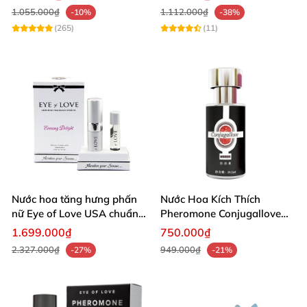
1.055.000₫
1.112.000₫
-10%
-38%
(265)
(11)
Nước hoa tăng hưng phấn
Nước Hoa Kích Thích
nữ Eye of Love USA chuẩn
Pheromone Conjugallove
Mỹ
Tăng Ham Muốn
1.699.000₫
750.000₫
2.327.000₫
949.000₫
-27%
-21%