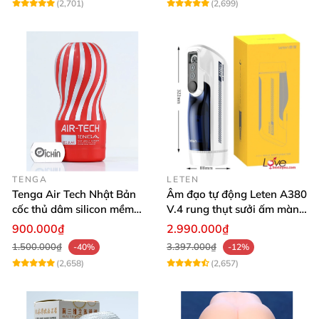
(2,701)
(2,699)
TENGA
LETEN
Tenga Air Tech Nhật Bản
Âm đạo tự động Leten A380
cốc thủ dâm silicon mềm
V.4 rung thụt sưởi ấm màn
mại trải nghiệm tuyệt vời
hình LCD đẹp hiện đại
900.000₫
2.990.000₫
1.500.000₫
3.397.000₫
-40%
-12%
(2,658)
(2,657)