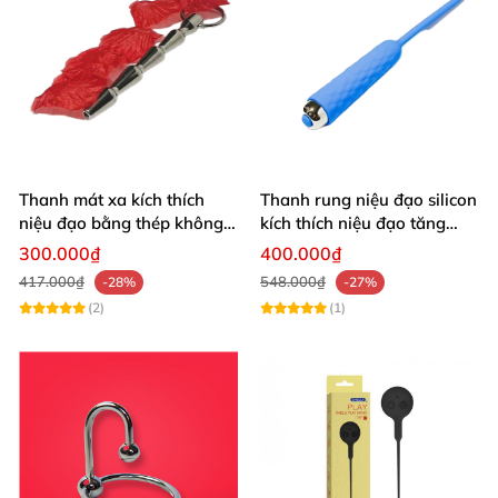
Thanh mát xa kích thích
Thanh rung niệu đạo silicon
niệu đạo bằng thép không
kích thích niệu đạo tăng
gỉ an toàn
khoái cảm cho nam giới
300.000₫
400.000₫
417.000₫
548.000₫
-28%
-27%
(2)
(1)