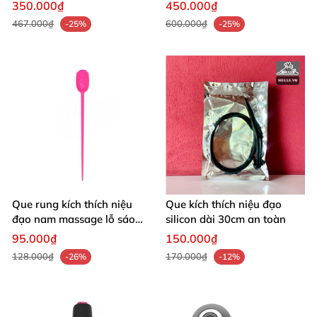
thích cực phê
dễ dùng
350.000₫
450.000₫
467.000₫
600.000₫
-25%
-25%
Que rung kích thích niệu
Que kích thích niệu đạo
đạo nam massage lỗ sáo
silicon dài 30cm an toàn
sảng khoái
95.000₫
150.000₫
128.000₫
170.000₫
-26%
-12%