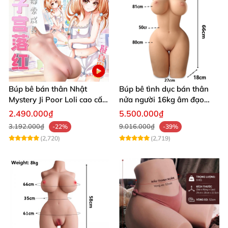
Búp bê bán thân Nhật
Búp bê tình dục bán thân
Mystery Ji Poor Loli cao cấp
nửa người 16kg âm đạo
6kg
silicon khít hồng có khung
2.490.000₫
5.500.000₫
3.192.000₫
9.016.000₫
-22%
-39%
(2,720)
(2,719)