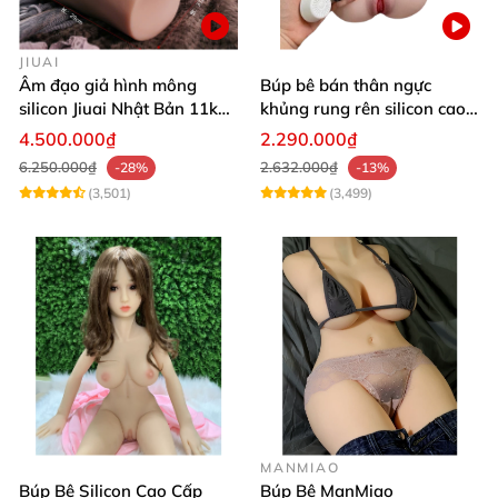
JIUAI
Âm đạo giả hình mông
Búp bê bán thân ngực
silicon Jiuai Nhật Bản 11kg
khủng rung rên silicon cao
kích cỡ thật
cấp kích thích cực đã
4.500.000₫
2.290.000₫
6.250.000₫
2.632.000₫
-28%
-13%
(3,501)
(3,499)
MANMIAO
Búp Bê Silicon Cao Cấp
Búp Bê ManMiao