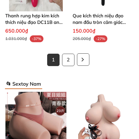
Thanh rung hợp kim kích
Que kích thích niệu đạo
thích niệu đạo DC11B an
nam đầu tròn cảm giác
toàn
mạnh bạo
650.000₫
150.000₫
1.031.000₫
205.000₫
-37%
-27%
1
2
📂 Sextoy Nam