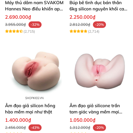
Máy thủ dâm nam SVAKOM
Búp bê tình dục bán thân
Hannes Neo điều khiển app
6kg silicon nguyên khối cao
tương tác xa
cấp giá rẻ
2.690.000₫
2.250.000₫
3.955.000₫
2.812.000₫
-32%
-20%
(2,715)
(2,714)
Âm đạo giả silicon hồng
Âm đạo giả silicone trần
hào mềm mại như thật
tam giác vàng mềm mại
thật nhất
1.400.000₫
1.050.000₫
2.456.000₫
1.312.000₫
-43%
-20%