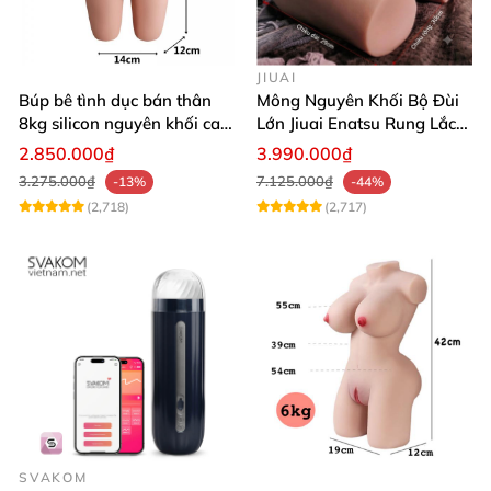
JIUAI
Búp bê tình dục bán thân
Mông Nguyên Khối Bộ Đùi
8kg silicon nguyên khối cao
Lớn Jiuai Enatsu Rung Lắc
cấp
Siêu Thật
2.850.000₫
3.990.000₫
3.275.000₫
7.125.000₫
-13%
-44%
(2,718)
(2,717)
SVAKOM