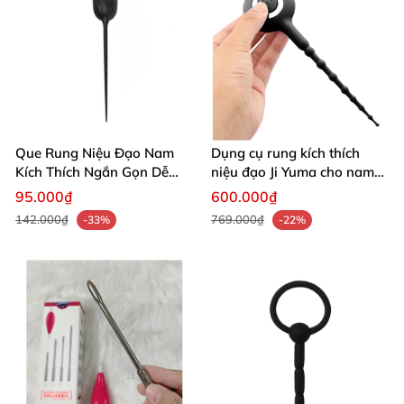
Que Rung Niệu Đạo Nam
Dụng cụ rung kích thích
Kích Thích Ngắn Gọn Dễ
niệu đạo Ji Yuma cho nam
Dùng An Toàn
giới
95.000₫
600.000₫
142.000₫
769.000₫
-33%
-22%