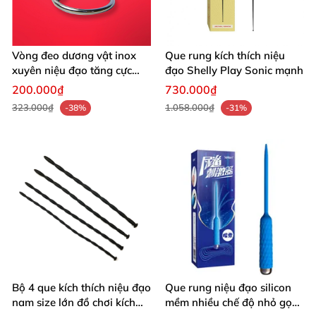
Vòng đeo dương vật inox
Que rung kích thích niệu
xuyên niệu đạo tăng cực
đạo Shelly Play Sonic mạnh
khoái mạnh
200.000₫
730.000₫
323.000₫
1.058.000₫
-38%
-31%
Bộ 4 que kích thích niệu đạo
Que rung niệu đạo silicon
nam size lớn đồ chơi kích
mềm nhiều chế độ nhỏ gọn