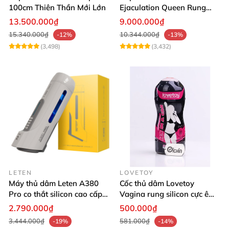
100cm Thiên Thần Mới Lớn
Ejaculation Queen Rung
Cảm Biến Sưởi Ấm Xuất
13.500.000₫
9.000.000₫
Tinh
15.340.000₫
10.344.000₫
-12%
-13%
(3,498)
(3,432)
LETEN
LOVETOY
Máy thủ dâm Leten A380
Cốc thủ dâm Lovetoy
Pro co thắt silicon cao cấp
Vagina rung silicon cực êm
vỏ nhựa ABS
dịu
2.790.000₫
500.000₫
3.444.000₫
581.000₫
-19%
-14%