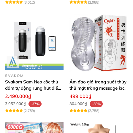
(3,012)
(2,988)
SVAKOM
Svakom Sam Neo cốc thủ
Âm đạo giả trong suốt thủy
dâm tự động rung hút điều
thủ mặt trăng massage kích
khiển app từ xa cao cấp
thích thỏa mãn
2.490.000₫
499.000₫
3.952.000₫
804.000₫
-37%
-38%
(2,759)
(2,758)