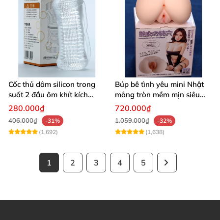
Cốc thủ dâm silicon trong
Búp bê tình yêu mini Nhật
suốt 2 đầu ôm khít kích
mông tròn mềm mịn siêu
thích cực đỉnh
thật kích thích
280.000₫
720.000₫
406.000₫
1.059.000₫
-31%
-32%
(1,692)
(1,638)
1
2
3
4
5