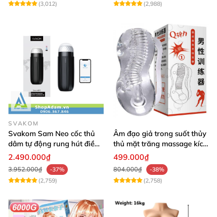
(3,012)
(2,988)
SVAKOM
Svakom Sam Neo cốc thủ
Âm đạo giả trong suốt thủy
dâm tự động rung hút điều
thủ mặt trăng massage kích
khiển app từ xa cao cấp
thích thỏa mãn
2.490.000₫
499.000₫
3.952.000₫
804.000₫
-37%
-38%
(2,759)
(2,758)