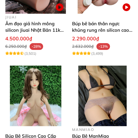
JIUAI
Âm đạo giả hình mông
Búp bê bán thân ngực
silicon Jiuai Nhật Bản 11kg
khủng rung rên silicon cao
kích cỡ thật
cấp kích thích cực đã
4.500.000₫
2.290.000₫
6.250.000₫
2.632.000₫
-28%
-13%
(3,501)
(3,499)
MANMIAO
Búp Bê Silicon Cao Cấp
Búp Bê ManMiao