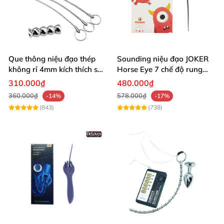
Que thông niệu đạo thép
Sounding niệu đạo JOKER
không rỉ 4mm kích thích sâu
Horse Eye 7 chế độ rung
mới lạ
sạc pin Hong Kong
310.000₫
480.000₫
360.000₫
578.000₫
-14%
-17%
(843)
(738)