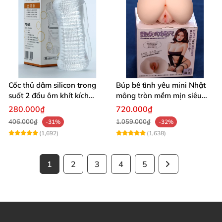
Cốc thủ dâm silicon trong
Búp bê tình yêu mini Nhật
suốt 2 đầu ôm khít kích
mông tròn mềm mịn siêu
thích cực đỉnh
thật kích thích
280.000₫
720.000₫
406.000₫
1.059.000₫
-31%
-32%
(1,692)
(1,638)
1
2
3
4
5