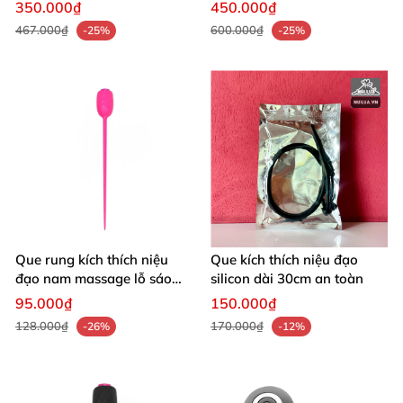
thích cực phê
dễ dùng
350.000₫
450.000₫
467.000₫
600.000₫
-25%
-25%
Que rung kích thích niệu
Que kích thích niệu đạo
đạo nam massage lỗ sáo
silicon dài 30cm an toàn
sảng khoái
95.000₫
150.000₫
128.000₫
170.000₫
-26%
-12%