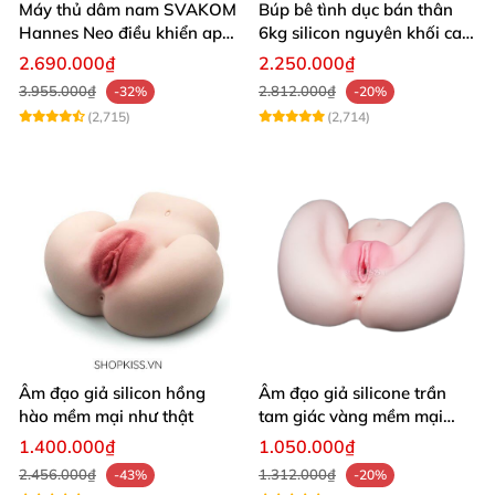
Máy thủ dâm nam SVAKOM
Búp bê tình dục bán thân
Hannes Neo điều khiển app
6kg silicon nguyên khối cao
tương tác xa
cấp giá rẻ
2.690.000₫
2.250.000₫
3.955.000₫
2.812.000₫
-32%
-20%
(2,715)
(2,714)
Âm đạo giả silicon hồng
Âm đạo giả silicone trần
hào mềm mại như thật
tam giác vàng mềm mại
thật nhất
1.400.000₫
1.050.000₫
2.456.000₫
1.312.000₫
-43%
-20%