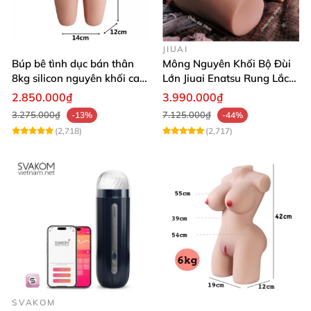
JIUAI
Búp bê tình dục bán thân
Mông Nguyên Khối Bộ Đùi
8kg silicon nguyên khối cao
Lớn Jiuai Enatsu Rung Lắc
cấp
Siêu Thật
2.850.000₫
3.990.000₫
3.275.000₫
7.125.000₫
-13%
-44%
(2,718)
(2,717)
SVAKOM