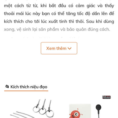
một cách từ từ, khi bắt đầu có cảm giác và thấy
thoải mái lúc này bạn có thể tăng tốc độ dần lên để
kích thích cho tới lúc xuất tinh thì thôi. Sau khi dùng
xong, vệ sinh lại sản phẩm và bảo quản đúng cách.
Quy cách
: 1 cái (Màu ngẫu nhiên)
Xem thêm
Năng lượng
: Dùng pin
Thương hiệu
: Jiuai
Kích thước
: Phần đầu: 20mm x 100mm; Que kích
thích: 350mm x 7.5mm
📂 Kích thích niệu đạo
Bảo quản
: Tại những nơi khô ráo và thoáng mát
Hạn sử dụng
: 05 năm.