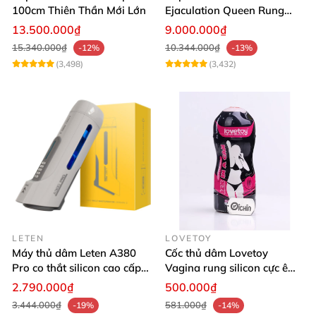
100cm Thiên Thần Mới Lớn
Ejaculation Queen Rung
Cảm Biến Sưởi Ấm Xuất
13.500.000₫
9.000.000₫
Tinh
15.340.000₫
10.344.000₫
-12%
-13%
(3,498)
(3,432)
LETEN
LOVETOY
Máy thủ dâm Leten A380
Cốc thủ dâm Lovetoy
Pro co thắt silicon cao cấp
Vagina rung silicon cực êm
vỏ nhựa ABS
dịu
2.790.000₫
500.000₫
3.444.000₫
581.000₫
-19%
-14%