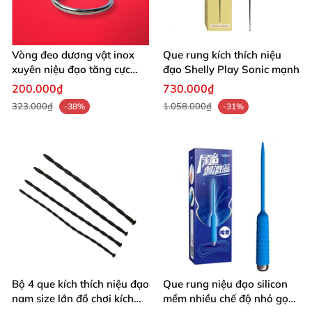
Vòng đeo dương vật inox
Que rung kích thích niệu
xuyên niệu đạo tăng cực
đạo Shelly Play Sonic mạnh
khoái mạnh
200.000₫
730.000₫
323.000₫
1.058.000₫
-38%
-31%
Bộ 4 que kích thích niệu đạo
Que rung niệu đạo silicon
nam size lớn đồ chơi kích
mềm nhiều chế độ nhỏ gọn