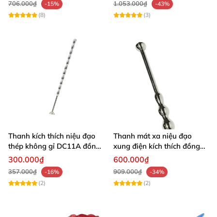
706.000₫
1.053.000₫
-15%
-43%
(8)
(3)
Thanh kích thích niệu đạo
Thanh mát xa niệu đạo
thép không gỉ DC11A đồng
xung điện kích thích đồng
tính gay sextoy
tính kim loại không gỉ
300.000₫
600.000₫
357.000₫
909.000₫
-16%
-34%
(2)
(2)