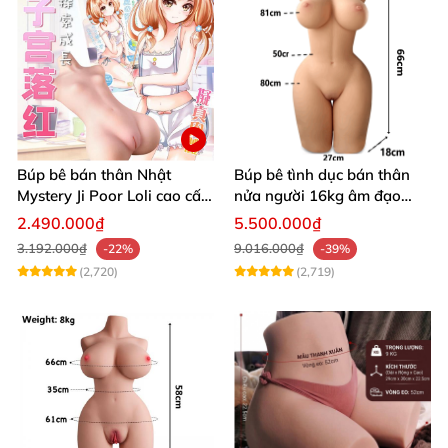
Búp bê bán thân Nhật
Búp bê tình dục bán thân
Mystery Ji Poor Loli cao cấp
nửa người 16kg âm đạo
6kg
silicon khít hồng có khung
2.490.000₫
5.500.000₫
3.192.000₫
9.016.000₫
-22%
-39%
(2,720)
(2,719)