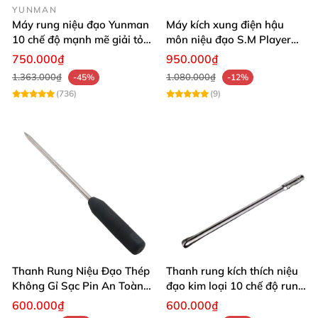
YUNMAN
Máy rung niệu đạo Yunman
Máy kích xung điện hậu
10 chế độ mạnh mẽ giải tỏa
môn niệu đạo S.M Player
sinh lý
cho người lớn
750.000₫
950.000₫
1.363.000₫
1.080.000₫
-45%
-12%
(736)
(9)
Thanh Rung Niệu Đạo Thép
Thanh rung kích thích niệu
Không Gỉ Sạc Pin An Toàn
đạo kim loại 10 chế độ rung
Kích Thích Niệu Đạo
đồng tính gay
600.000₫
600.000₫