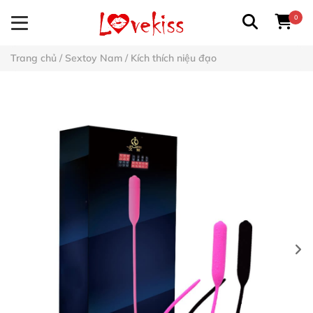
0
Trang chủ
/
Sextoy Nam
/
Kích thích niệu đạo