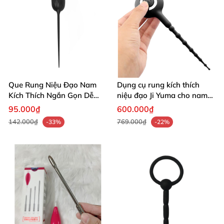
Que Rung Niệu Đạo Nam
Dụng cụ rung kích thích
Kích Thích Ngắn Gọn Dễ
niệu đạo Ji Yuma cho nam
Dùng An Toàn
giới
95.000₫
600.000₫
142.000₫
769.000₫
-33%
-22%