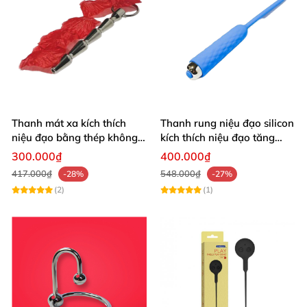
Thanh mát xa kích thích
Thanh rung niệu đạo silicon
niệu đạo bằng thép không
kích thích niệu đạo tăng
gỉ an toàn
khoái cảm cho nam giới
300.000₫
400.000₫
417.000₫
548.000₫
-28%
-27%
(2)
(1)