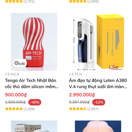
(2,701)
(2,699)
TENGA
LETEN
Tenga Air Tech Nhật Bản
Âm đạo tự động Leten A380
cốc thủ dâm silicon mềm
V.4 rung thụt sưởi ấm màn
mại trải nghiệm tuyệt vời
hình LCD đẹp hiện đại
900.000₫
2.990.000₫
1.500.000₫
3.397.000₫
-40%
-12%
(2,658)
(2,657)