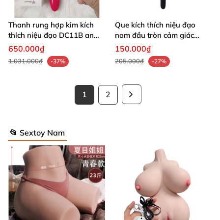
Thanh rung hợp kim kích
Que kích thích niệu đạo
thích niệu đạo DC11B an
nam đầu tròn cảm giác
toàn
mạnh bạo
650.000₫
150.000₫
1.031.000₫
205.000₫
-37%
-27%
1
2
📂 Sextoy Nam