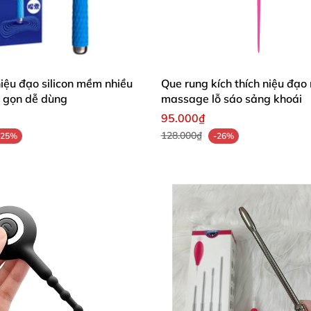
 hình dưới)
iệu đạo silicon mềm nhiều
Que rung kích thích niệu đạo
ỏ gọn dễ dùng
massage lỗ sáo sảng khoái
95.000₫
128.000₫
-25%
-26%