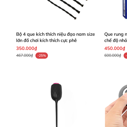
Nhét vào đầu lỗ tiểu/niệu đạo (Tham khảo
Bộ 4 que kích thích niệu đạo nam size
Que rung n
lớn đồ chơi kích thích cực phê
chế độ nh
350.000₫
450.000₫
467.000₫
600.000₫
-25%