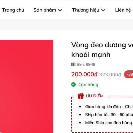
Trang chủ
Sản phẩm
Thương hiệu
Liên hệ
Vòng đeo dương vậ
khoái mạnh
Sku:
9949
200.000₫
323.000₫
-3
Còn hàng
ƯU ĐIỂM
Giao hàng kín đáo - Che
Ship hỏa tốc 30 - 60 ph
Miễn Ship cho đơn hàng