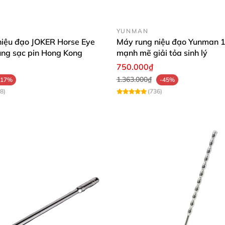
YUNMAN
niệu đạo JOKER Horse Eye
Máy rung niệu đạo Yunman 1
ung sạc pin Hong Kong
mạnh mẽ giải tỏa sinh lý
750.000₫
1.363.000₫
-17%
-45%
8)
(736)