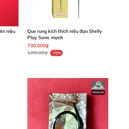
ên niệu
Que rung kích thích niệu đạo Shelly
Play Sonic mạnh
730.000₫
1.058.000₫
-31%
 bảo đảm an toàn, tránh viêm nhiễm của vi