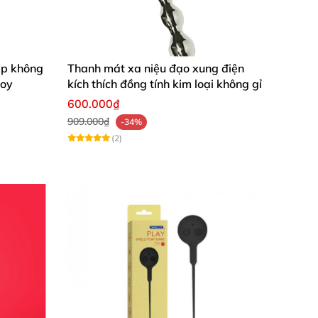
ép không
Thanh mát xa niệu đạo xung điện
toy
kích thích đồng tính kim loại không gỉ
600.000₫
909.000₫
-34%
(2)