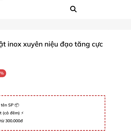
t inox xuyên niệu đạo tăng cực
8%
 tên SP 📦
út (cả đêm) ⚡
 từ 300.000đ