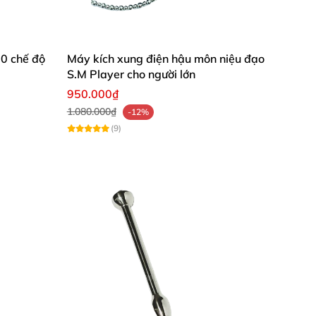
0 chế độ
Máy kích xung điện hậu môn niệu đạo
S.M Player cho người lớn
950.000₫
1.080.000₫
-12%
(9)