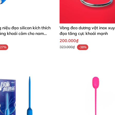
 niệu đạo silicon kích thích
Vòng đeo dương vật inox xuy
tăng khoái cảm cho nam
đạo tăng cực khoái mạnh
200.000₫
323.000₫
-27%
-38%
 xuyên niệu đạo
, cồn hoặc dung dịch vệ sinh phụ nữ trước khi sử dụng để