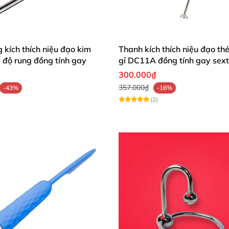
 kích thích niệu đạo kim
Thanh kích thích niệu đạo th
ế độ rung đồng tính gay
gỉ DC11A đồng tính gay sex
300.000₫
357.000₫
-43%
-16%
(2)