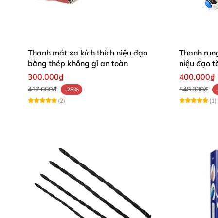
Thanh mát xa kích thích niệu đạo
Thanh rung
bằng thép không gỉ an toàn
niệu đạo 
giới
300.000₫
400.000₫
417.000₫
548.000₫
-28%
(2)
(1)
Hướng dẫn sử dụng vòng đeo dương vật inox
Vệ sinh sản phẩm với dung dịch muối y tế
khuẩn.