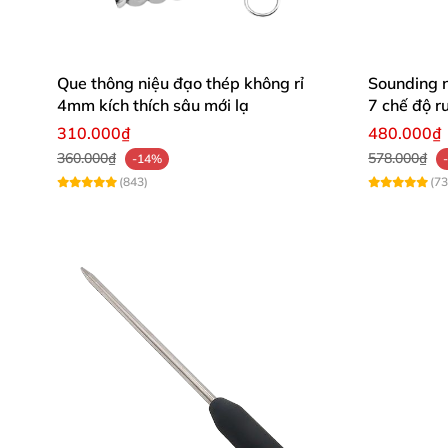
Que thông niệu đạo thép không rỉ
Sounding 
4mm kích thích sâu mới lạ
7 chế độ r
310.000₫
480.000₫
360.000₫
578.000₫
-14%
(843)
(73