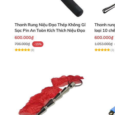
Thanh Rung Niệu Đạo Thép Không Gỉ
Thanh rung
Sạc Pin An Toàn Kích Thích Niệu Đạo
loại 10 ch
600.000₫
600.000₫
706.000₫
1.053.000₫
-15%
(8)
(3)