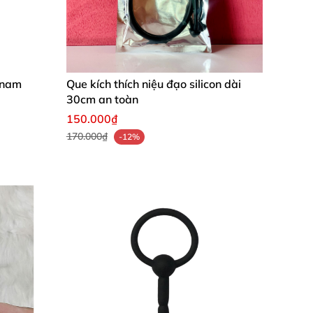
 nam
Que kích thích niệu đạo silicon dài
30cm an toàn
150.000₫
170.000₫
-12%