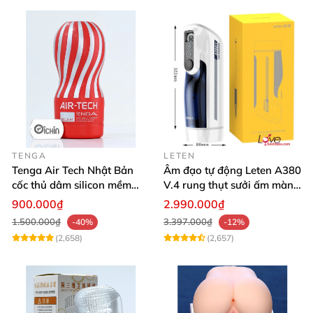
TENGA
LETEN
Tenga Air Tech Nhật Bản
Âm đạo tự động Leten A380
cốc thủ dâm silicon mềm
V.4 rung thụt sưởi ấm màn
mại trải nghiệm tuyệt vời
hình LCD đẹp hiện đại
900.000₫
2.990.000₫
1.500.000₫
3.397.000₫
-40%
-12%
(2,658)
(2,657)