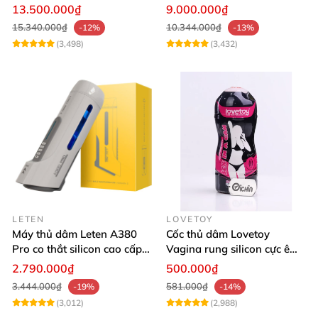
Cảm Biến Sưởi Ấm Xuất
13.500.000₫
9.000.000₫
Tinh
15.340.000₫
10.344.000₫
-12%
-13%
(3,498)
(3,432)
LETEN
LOVETOY
Máy thủ dâm Leten A380
Cốc thủ dâm Lovetoy
Pro co thắt silicon cao cấp
Vagina rung silicon cực êm
vỏ nhựa ABS
dịu
2.790.000₫
500.000₫
3.444.000₫
581.000₫
-19%
-14%
(3,012)
(2,988)