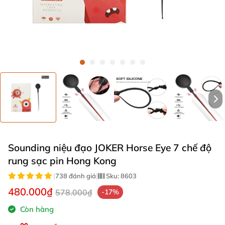
Sounding niệu đạo JOKER Horse Eye 7 chế độ
rung sạc pin Hong Kong
|
738 đánh giá
|
Sku:
8603
480.000₫
578.000₫
-17%
Còn hàng