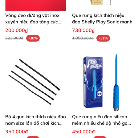
Vòng đeo dương vật inox
Que rung kích thích niệu
xuyên niệu đạo tăng cực
đạo Shelly Play Sonic mạnh
khoái mạnh
200.000₫
730.000₫
323.000₫
1.058.000₫
-38%
-31%
Bộ 4 que kích thích niệu đạo
Que rung niệu đạo silicon
nam size lớn đồ chơi kích
mềm nhiều chế độ nhỏ gọn
thích cực phê
dễ dùng
350.000₫
450.000₫