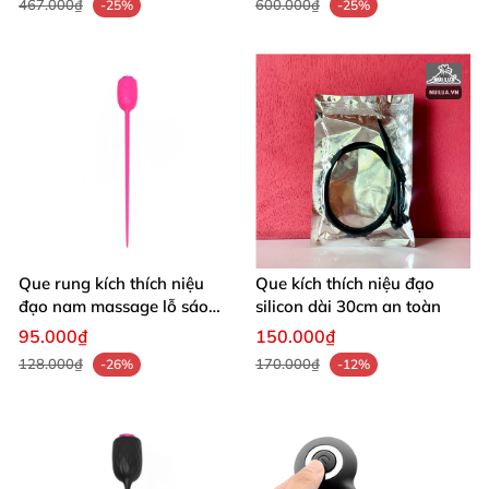
467.000₫
600.000₫
-25%
-25%
Que rung kích thích niệu
Que kích thích niệu đạo
đạo nam massage lỗ sáo
silicon dài 30cm an toàn
sảng khoái
95.000₫
150.000₫
128.000₫
170.000₫
-26%
-12%