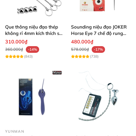
Que thông niệu đạo thép
Sounding niệu đạo JOKER
không rỉ 4mm kích thích sâu
Horse Eye 7 chế độ rung
mới lạ
sạc pin Hong Kong
310.000₫
480.000₫
360.000₫
578.000₫
-14%
-17%
(843)
(738)
May Rung Joker Horse Eye (1)
Ưu điểm nổi bật của sản phẩm
May Rung Joker Horse Eye (2)
May Rung Joker Horse Eye (3)
YUNMAN