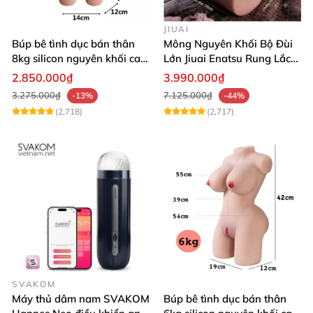
JIUAI
Búp bê tình dục bán thân
Mông Nguyên Khối Bộ Đùi
8kg silicon nguyên khối cao
Lớn Jiuai Enatsu Rung Lắc
cấp
Siêu Thật
2.850.000₫
3.990.000₫
3.275.000₫
7.125.000₫
-13%
-44%
(2,718)
(2,717)
SVAKOM
Máy thủ dâm nam SVAKOM
Búp bê tình dục bán thân