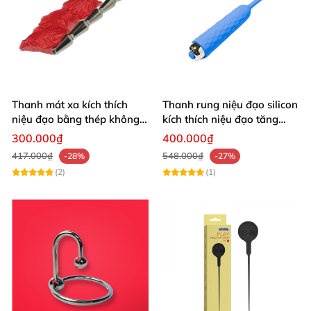
Thanh mát xa kích thích
Thanh rung niệu đạo silicon
niệu đạo bằng thép không
kích thích niệu đạo tăng
gỉ an toàn
khoái cảm cho nam giới
300.000₫
400.000₫
417.000₫
548.000₫
-28%
-27%
(2)
(1)