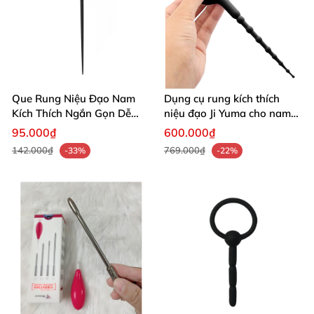
Que Rung Niệu Đạo Nam
Dụng cụ rung kích thích
Kích Thích Ngắn Gọn Dễ
niệu đạo Ji Yuma cho nam
Dùng An Toàn
giới
95.000₫
600.000₫
142.000₫
769.000₫
-33%
-22%