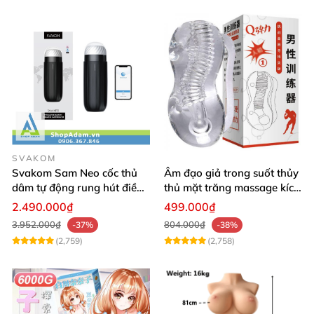
SVAKOM
Svakom Sam Neo cốc thủ
Âm đạo giả trong suốt thủy
dâm tự động rung hút điều
thủ mặt trăng massage kích
khiển app từ xa cao cấp
thích thỏa mãn
2.490.000₫
499.000₫
3.952.000₫
804.000₫
-37%
-38%
(2,759)
(2,758)