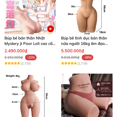
Búp bê bán thân Nhật
Búp bê tình dục bán thân
Mystery Ji Poor Loli cao cấp
nửa người 16kg âm đạo
6kg
silicon khít hồng có khung
2.490.000₫
5.500.000₫
3.192.000₫
9.016.000₫
-22%
-39%
(2,720)
(2,719)