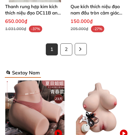
Thanh rung hợp kim kích
Que kích thích niệu đạo
thích niệu đạo DC11B an
nam đầu tròn cảm giác
toàn
mạnh bạo
650.000₫
150.000₫
1.031.000₫
205.000₫
-37%
-27%
1
2
📂 Sextoy Nam