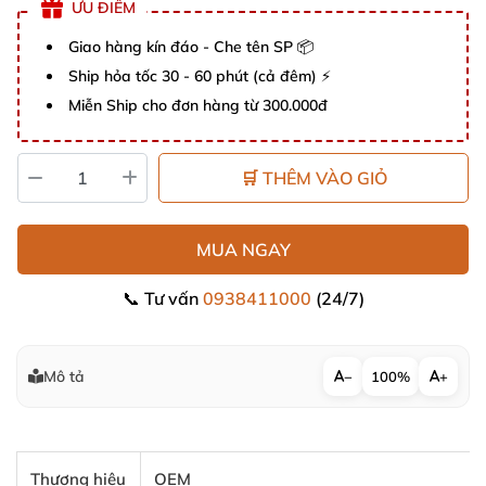
ƯU ĐIỂM
Giao hàng kín đáo - Che tên SP 📦
Ship hỏa tốc 30 - 60 phút (cả đêm) ⚡
Miễn Ship cho đơn hàng từ 300.000đ
🛒 THÊM VÀO GIỎ
MUA NGAY
📞 Tư vấn
0938411000
(24/7)
Mô tả
−
100%
+
Thương hiệu
OEM