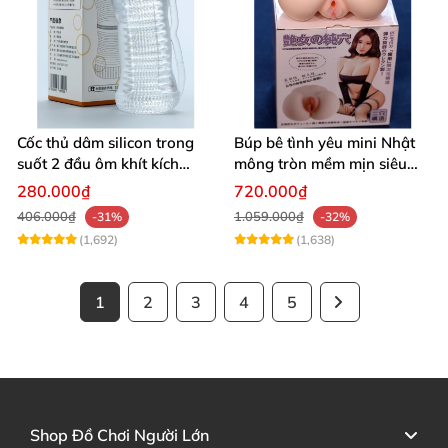
Cốc thủ dâm silicon trong
Búp bê tình yêu mini Nhật
suốt 2 đầu ôm khít kích
mông tròn mềm mịn siêu
thích cực đỉnh
thật kích thích
280.000₫
720.000₫
406.000₫
1.059.000₫
-31%
-32%
(1,692)
(1,638)
1
2
3
4
5
Shop Đồ Chơi Người Lớn