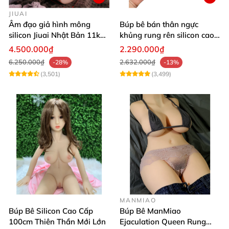
JIUAI
Âm đạo giả hình mông
Búp bê bán thân ngực
silicon Jiuai Nhật Bản 11kg
khủng rung rên silicon cao
kích cỡ thật
cấp kích thích cực đã
4.500.000₫
2.290.000₫
6.250.000₫
2.632.000₫
-28%
-13%
(3,501)
(3,499)
MANMIAO
Búp Bê Silicon Cao Cấp
Búp Bê ManMiao
100cm Thiên Thần Mới Lớn
Ejaculation Queen Rung