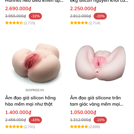
Hannes Neo điều khiển app
6kg silicon nguyên khối cao
tương tác xa
cấp giá rẻ
2.690.000₫
2.250.000₫
3.955.000₫
2.812.000₫
-32%
-20%
(2,715)
(2,714)
Âm đạo giả silicon hồng
Âm đạo giả silicone trần
hào mềm mại như thật
tam giác vàng mềm mại
thật nhất
1.400.000₫
1.050.000₫
2.456.000₫
1.312.000₫
-43%
-20%
(2,701)
(2,699)